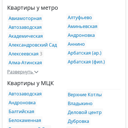
Квартиры у метро
Алтуфьево
Авиамоторная
Аминьевская
Автозаводская
Андроновка
Академическая
Аннино
Александровский Сад
Арбатская (ар.)
Алексеевская
3
Арбатская (фил.)
Алма-Атинская
Развернуть
Квартиры у МЦК
Автозаводская
Верхние Котлы
Андроновка
Владыкино
Балтийская
Деловой центр
Белокаменная
Дубровка