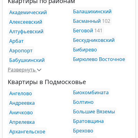
Квартиры по районам
Балашихинский
Академический
Басманный
102
Алексеевский
Беговой
141
Алтуфьевский
Бескудниковский
Арбат
Бибирево
Аэропорт
Бирюлево Восточное
Бабушкинский
Развернуть
Квартиры в Подмосковье
Биокомбината
Ангелово
Болтино
Андреевка
Большие Вяземы
Аничково
Братовщина
Апрелевка
Брехово
Архангельское