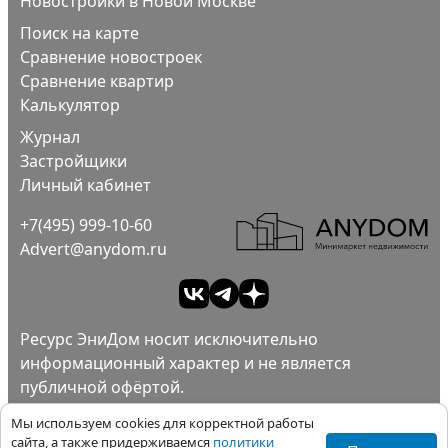
Новостройки в Новой Москве
Поиск на карте
Сравнение новостроек
Сравнение квартир
Калькулятор
Журнал
Застройщики
Личный кабинет
+7(495) 999-10-60
Advert@anydom.ru
Ресурс ЭниДом носит исключительно
информационный характер и не является
публичной офёртой.
Ad
Пользовательское соглашение.
Мы используем cookies для корректной работы
Политика конфиденциальности.
сайта, а также придерживаемся
политики