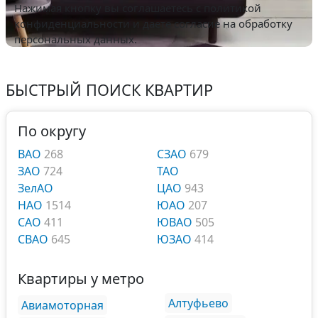
Нажимая кнопку вы соглашаетесь с
политикой
конфиденциальности
и даете согласие на обработку
персональных данных.
БЫСТРЫЙ ПОИСК КВАРТИР
По округу
ВАО
268
СЗАО
679
ЗАО
724
ТАО
ЗелАО
ЦАО
943
НАО
1514
ЮАО
207
САО
411
ЮВАО
505
СВАО
645
ЮЗАО
414
Квартиры у метро
Алтуфьево
Авиамоторная