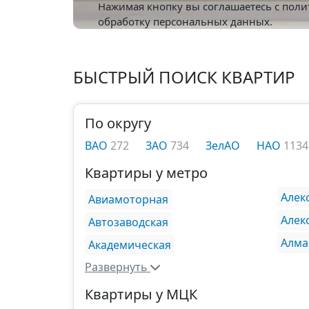
Нажимая кнопку вы соглашаетесь с
поли
обработку персональных данных.
БЫСТРЫЙ ПОИСК КВАРТИР
По округу
ВАО
272
ЗАО
734
ЗелАО
НАО
1134
Квартиры у метро
Алек
Авиамоторная
Алек
Автозаводская
Алма
Академическая
Развернуть
Квартиры у МЦК