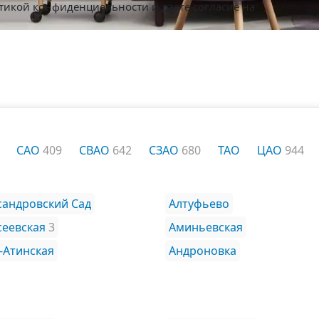
тикой конфиденциальности
и даете согласие на
САО
409
СВАО
642
СЗАО
680
ТАО
ЦАО
944
сандровский Сад
Алтуфьево
сеевская
3
Аминьевская
-Атинская
Андроновка