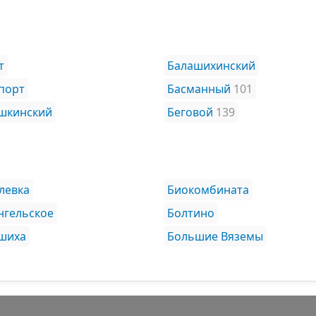
т
Балашихинский
порт
Басманный
101
шкинский
Беговой
139
левка
Биокомбината
нгельское
Болтино
шиха
Большие Вяземы