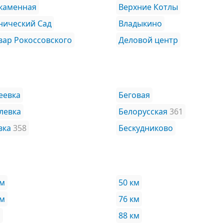
каменная
Верхние Котлы
нический Сад
Владыкино
вар Рокоссовского
Деловой центр
еевка
Беговая
левка
Белорусская
361
вка
358
Бескудниково
км
50 км
км
76 км
м
88 км