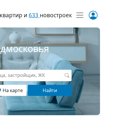
квартир и
633
новостроек
одмосковья
ица, застройщик, ЖК
На карте
Найти