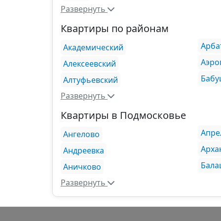
Развернуть
Квартиры по районам
Арба
Академический
Аэро
Алексеевский
Бабу
Алтуфьевский
Развернуть
Квартиры в Подмосковье
Апре
Ангелово
Арха
Андреевка
Бала
Аничково
Развернуть