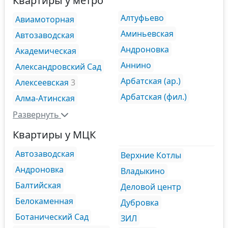
Квартиры у метро
Алтуфьево
Авиамоторная
Аминьевская
Автозаводская
Андроновка
Академическая
Аннино
Александровский Сад
Арбатская (ар.)
Алексеевская
3
Арбатская (фил.)
Алма-Атинская
Развернуть
Квартиры у МЦК
Автозаводская
Верхние Котлы
Андроновка
Владыкино
Балтийская
Деловой центр
Белокаменная
Дубровка
Ботанический Сад
ЗИЛ