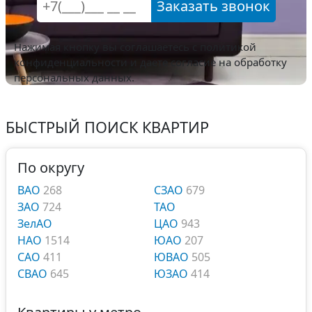
Заказать звонок
Нажимая кнопку вы соглашаетесь с
политикой
конфиденциальности
и даете согласие на обработку
персональных данных.
БЫСТРЫЙ ПОИСК КВАРТИР
По округу
ВАО
268
СЗАО
679
ЗАО
724
ТАО
ЗелАО
ЦАО
943
НАО
1514
ЮАО
207
САО
411
ЮВАО
505
СВАО
645
ЮЗАО
414