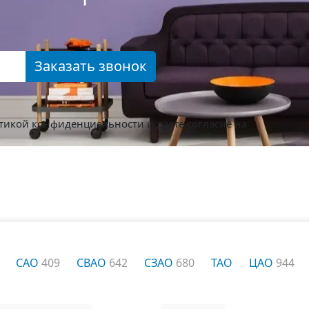
Заказать звонок
тикой конфиденциальности
и даете согласие на
САО
409
СВАО
642
СЗАО
680
ТАО
ЦАО
944