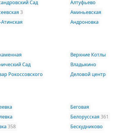
сандровский Сад
Алтуфьево
сеевская
3
Аминьевская
-Атинская
Андроновка
каменная
Верхние Котлы
нический Сад
Владыкино
вар Рокоссовского
Деловой центр
еевка
Беговая
левка
Белорусская
361
вка
358
Бескудниково