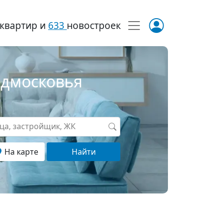
квартир и
633
новостроек
одмосковья
ица, застройщик, ЖК
На карте
Найти