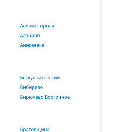
Авиамоторная
Алабино
Аникеевка
Бескудниковский
Бибирево
Бирюлево Восточное
Братовщина