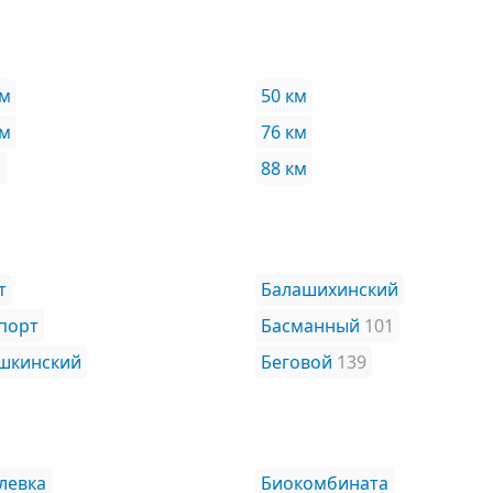
км
50 км
км
76 км
м
88 км
т
Балашихинский
порт
Басманный
101
шкинский
Беговой
139
левка
Биокомбината