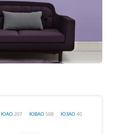
ЮАО
207
ЮВАО
508
ЮЗАО
40