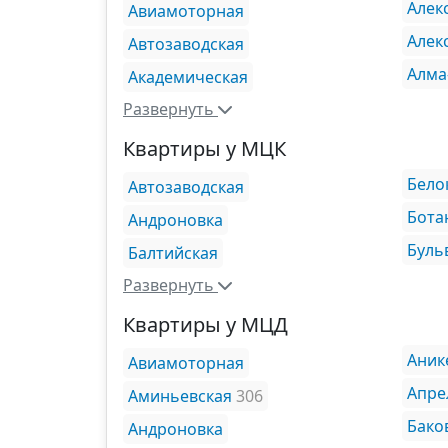
Алек
Авиамоторная
Алек
Автозаводская
Алма
Академическая
Развернуть
Квартиры у МЦК
Бело
Автозаводская
Бота
Андроновка
Буль
Балтийская
Развернуть
Квартиры у МЦД
Аник
Авиамоторная
Апре
Аминьевская
306
Бако
Андроновка