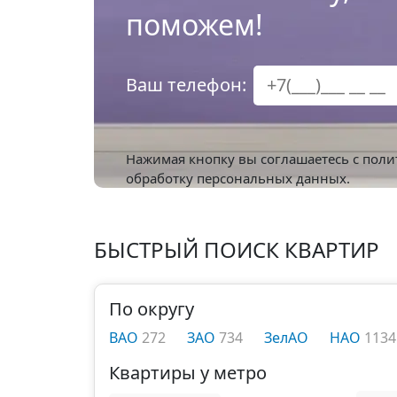
поможем!
Ваш телефон:
Нажимая кнопку вы соглашаетесь с
поли
обработку персональных данных.
БЫСТРЫЙ ПОИСК КВАРТИР
По округу
ВАО
272
ЗАО
734
ЗелАО
НАО
1134
Квартиры у метро