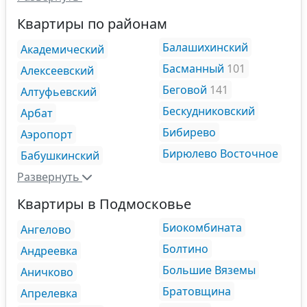
Квартиры по районам
Балашихинский
Академический
Басманный
101
Алексеевский
Беговой
141
Алтуфьевский
Бескудниковский
Арбат
Бибирево
Аэропорт
Бирюлево Восточное
Бабушкинский
Развернуть
Квартиры в Подмосковье
Биокомбината
Ангелово
Болтино
Андреевка
Большие Вяземы
Аничково
Братовщина
Апрелевка