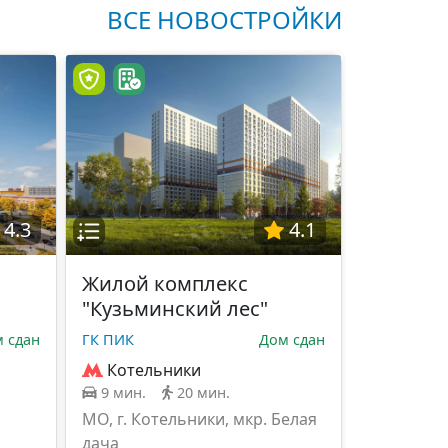
ВСЕ НОВОСТРОЙКИ
4.3
4.1
Жилой комплекс
"Кузьминский лес"
 сдан
ГК ПИК
Дом сдан
Котельники
9 мин.
20 мин.
МО, г. Котельники, мкр. Белая
дача