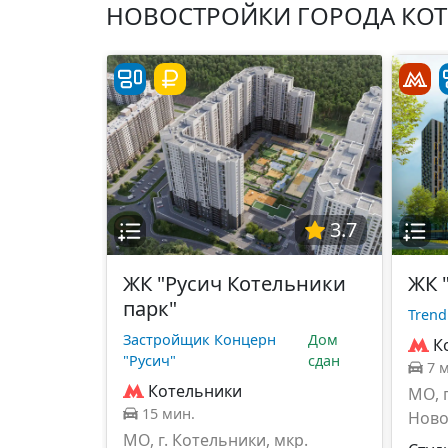
НОВОСТРОЙКИ ГОРОДА КО
3.7
ЖК "Русич Котельники
ЖК 
парк"
Trend
Застройщик Концерн
Дом
К
"Русич"
сдан
7 
Котельники
МО, 
15 мин.
Ново
МО, г. Котельники, мкр.