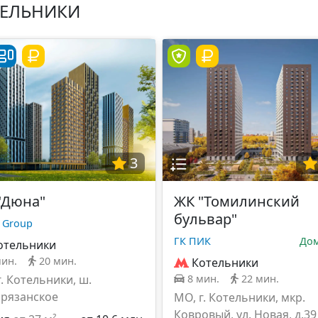
ТЕЛЬНИКИ
3
"Дюна"
ЖК "Томилинский
бульвар"
 Group
ГК ПИК
Дом
отельники
мин.
20 мин.
Котельники
г. Котельники, ш.
8 мин.
22 мин.
рязанское
МО, г. Котельники, мкр.
Ковровый, ул. Новая, д.39