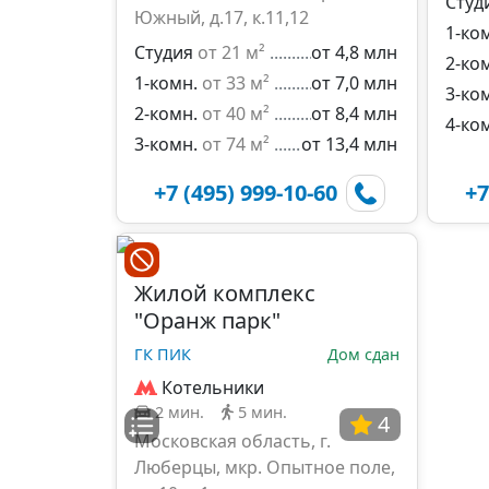
Студ
Южный, д.17, к.11,12
1-ко
Студия
от 21 м²
от 4,8 млн
2-ко
1-комн.
от 33 м²
от 7,0 млн
3-ко
2-комн.
от 40 м²
от 8,4 млн
4-ко
3-комн.
от 74 м²
от 13,4 млн
+7 (495) 999-10-60
+7
Жилой комплекс
"Оранж парк"
ГК ПИК
Дом сдан
Котельники
2 мин.
5 мин.
4
Московская область, г.
Люберцы, мкр. Опытное поле,