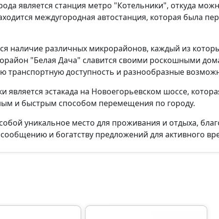
рода является станция метро "Котельники", откуда мож
 находится междугородная автостанция, которая была пе
ся наличие различных микрорайонов, каждый из которы
орайон "Белая Дача" славится своими роскошными дом
ую транспортную доступность и разнообразные возможн
и является эстакада на Новоегорьевском шоссе, котор
обным и быстрым способом перемещения по городу.
 собой уникальное место для проживания и отдыха, бла
сообщению и богатству предложений для активного в