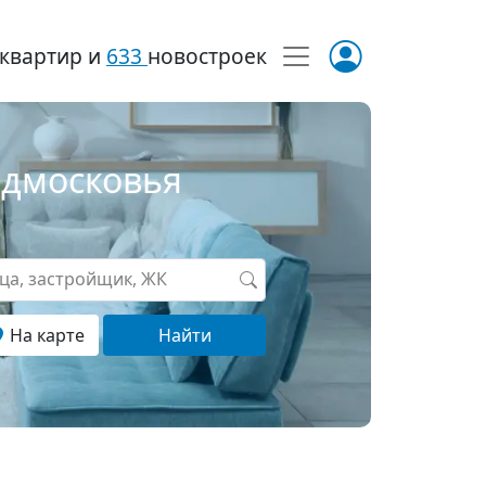
квартир и
633
новостроек
одмосковья
ица, застройщик, ЖК
На карте
Найти