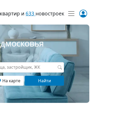
квартир и
633
новостроек
одмосковья
ица, застройщик, ЖК
На карте
Найти