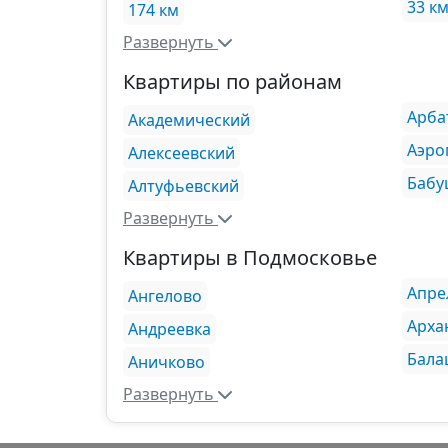
33 к
174 км
Развернуть
Квартиры по районам
Арба
Академический
Аэро
Алексеевский
Бабу
Алтуфьевский
Развернуть
Квартиры в Подмосковье
Апре
Ангелово
Арха
Андреевка
Бала
Аничково
Развернуть