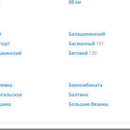
м
88 км
т
Балашихинский
порт
Басманный
101
шкинский
Беговой
139
левка
Биокомбината
нгельское
Болтино
шиха
Большие Вяземы