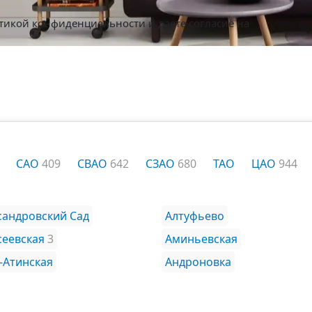
тикой конфиденциальности
и даете согласие на
САО
409
СВАО
642
СЗАО
680
ТАО
ЦАО
944
сандровский Сад
Алтуфьево
сеевская
3
Аминьевская
-Атинская
Андроновка