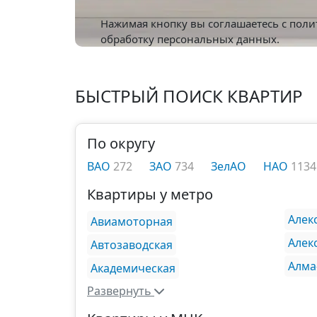
Нажимая кнопку вы соглашаетесь с
поли
обработку персональных данных.
БЫСТРЫЙ ПОИСК КВАРТИР
По округу
ВАО
272
ЗАО
734
ЗелАО
НАО
1134
Квартиры у метро
Алек
Авиамоторная
Алек
Автозаводская
Алма
Академическая
Развернуть