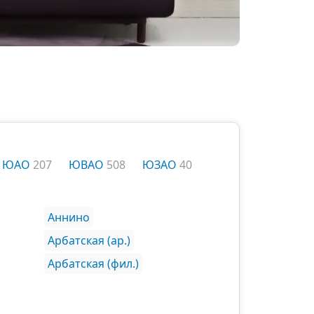
ЮАО
207
ЮВАО
508
ЮЗАО
40
Аннино
Арбатская (ар.)
Арбатская (фил.)