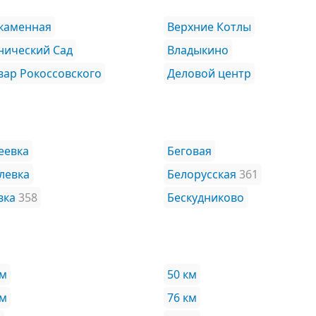
каменная
Верхние Котлы
нический Сад
Владыкино
вар Рокоссовского
Деловой центр
еевка
Беговая
левка
Белорусская
361
вка
358
Бескудниково
км
50 км
км
76 км