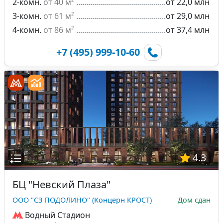
2-комн.
от 40 м²
от 22,0 млн
3-комн.
от 61 м²
от 29,0 млн
4-комн.
от 86 м²
от 37,4 млн
+7 (495) 999-10-60
4.3
БЦ "Невский Плаза"
ООО "СЗ ПОДОЛИНО" (Концерн КРОСТ)
Дом сдан
Водный Стадион