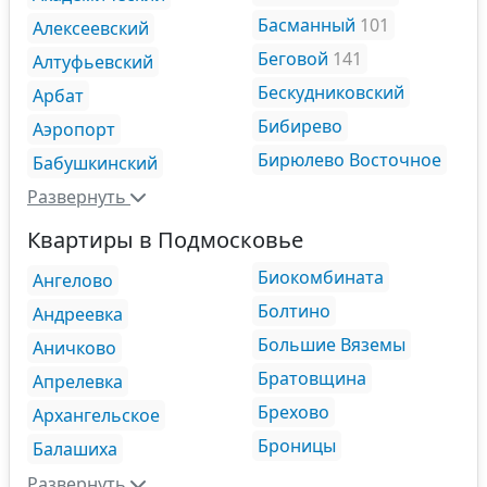
Басманный
101
Алексеевский
Беговой
141
Алтуфьевский
Бескудниковский
Арбат
Бибирево
Аэропорт
Бирюлево Восточное
Бабушкинский
Развернуть
Квартиры в Подмосковье
Биокомбината
Ангелово
Болтино
Андреевка
Большие Вяземы
Аничково
Братовщина
Апрелевка
Брехово
Архангельское
Броницы
Балашиха
Развернуть