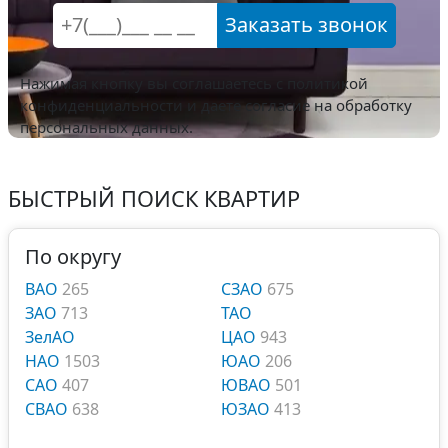
Заказать звонок
Нажимая кнопку вы соглашаетесь с
политикой
конфиденциальности
и даете согласие на обработку
персональных данных.
БЫСТРЫЙ ПОИСК КВАРТИР
По округу
ВАО
265
СЗАО
675
ЗАО
713
ТАО
ЗелАО
ЦАО
943
НАО
1503
ЮАО
206
САО
407
ЮВАО
501
СВАО
638
ЮЗАО
413