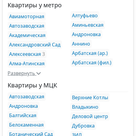
Квартиры у метро
Алтуфьево
Авиамоторная
Аминьевская
Автозаводская
Андроновка
Академическая
Аннино
Александровский Сад
Арбатская (ар.)
Алексеевская
3
Арбатская (фил.)
Алма-Атинская
Развернуть
Квартиры у МЦК
Автозаводская
Верхние Котлы
Андроновка
Владыкино
Балтийская
Деловой центр
Белокаменная
Дубровка
Ботанический Сад
ЗИЛ