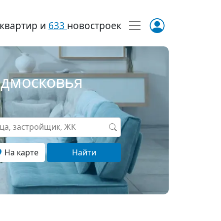
квартир и
633
новостроек
одмосковья
ица, застройщик, ЖК
На карте
Найти