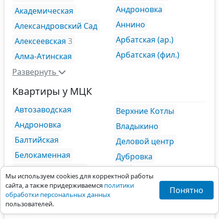
Андроновка
Академическая
Аннино
Александровский Сад
Арбатская (ар.)
Алексеевская
3
Арбатская (фил.)
Алма-Атинская
Развернуть
Квартиры у МЦК
Автозаводская
Верхние Котлы
Андроновка
Владыкино
Балтийская
Деловой центр
Белокаменная
Дубровка
Ботанический Сад
ЗИЛ
Мы используем cookies для корректной работы
Бульвар
сайта, а также придерживаемся
политики
Зорге
11
Понятно
обработки персональных данных
Рокоссовского
пользователей.
Развернуть