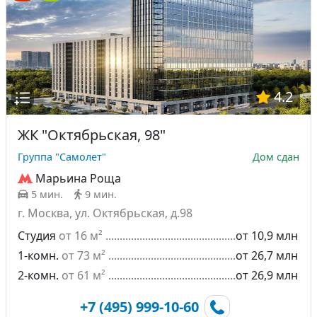
4.2
ЖК "Октябрьская, 98"
Группа "Самолет"
Дом сдан
Марьина Роща
5 мин.
9 мин.
г. Москва, ул. Октябрьская, д.98
Студия
от 16 м²
от 10,9 млн
1-комн.
от 73 м²
от 26,7 млн
2-комн.
от 61 м²
от 26,9 млн
+7 (495) 999-10-60