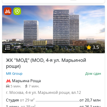
3.5
ЖК "МОД" (MOD, 4-я ул. Марьиной
рощи)
MR Group
Дом сдан
Марьина Роща
5 мин.
7 мин.
г. Москва, 4-я ул. Марьиной рощи, вл.12
Студия
от 29 м²
от 20,7 млн
1-комн.
от 39 м²
от 26,1 млн