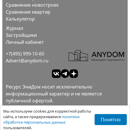
Сравнение новостроек
Сравнение квартир
Калькулятор
Журнал
Застройщики
Личный кабинет
+7(495) 999-10-60
Advert@anydom.ru
Ресурс ЭниДом носит исключительно
информационный характер и не является
публичной офёртой.
Ad
Пользовательское соглашение.
Мы используем cookies для корректной работы
Политика конфиденциальности.
сайта, а также придерживаемся
политики
Понятно
обработки персональных данных
Все права защищены ©ЭниДом 2012-2026
пользователей.