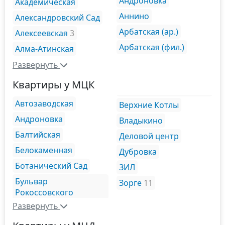
Андроновка
Академическая
Аннино
Александровский Сад
Арбатская (ар.)
Алексеевская
3
Арбатская (фил.)
Алма-Атинская
Развернуть
Квартиры у МЦК
Автозаводская
Верхние Котлы
Андроновка
Владыкино
Балтийская
Деловой центр
Белокаменная
Дубровка
Ботанический Сад
ЗИЛ
Бульвар
Зорге
11
Рокоссовского
Развернуть