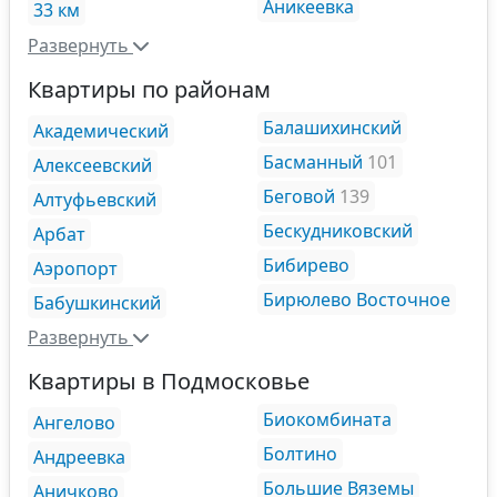
Аникеевка
33 км
Развернуть
Квартиры по районам
Балашихинский
Академический
Басманный
101
Алексеевский
Беговой
139
Алтуфьевский
Бескудниковский
Арбат
Бибирево
Аэропорт
Бирюлево Восточное
Бабушкинский
Развернуть
Квартиры в Подмосковье
Биокомбината
Ангелово
Болтино
Андреевка
Большие Вяземы
Аничково