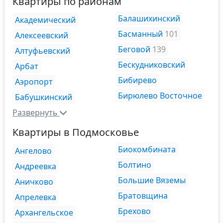
Квартиры по районам
Балашихинский
Академический
Басманный
101
Алексеевский
Беговой
139
Алтуфьевский
Бескудниковский
Арбат
Бибирево
Аэропорт
Бирюлево Восточное
Бабушкинский
Развернуть
Квартиры в Подмосковье
Биокомбината
Ангелово
Болтино
Андреевка
Большие Вяземы
Аничково
Братовщина
Апрелевка
Брехово
Архангельское