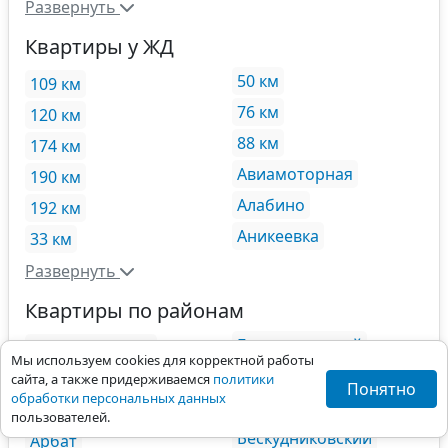
Развернуть
Квартиры у ЖД
50 км
109 км
76 км
120 км
88 км
174 км
Авиамоторная
190 км
Алабино
192 км
Аникеевка
33 км
Развернуть
Квартиры по районам
Балашихинский
Академический
Мы используем cookies для корректной работы
Басманный
101
Алексеевский
сайта, а также придерживаемся
политики
Понятно
обработки персональных данных
Беговой
141
Алтуфьевский
пользователей.
Бескудниковский
Арбат