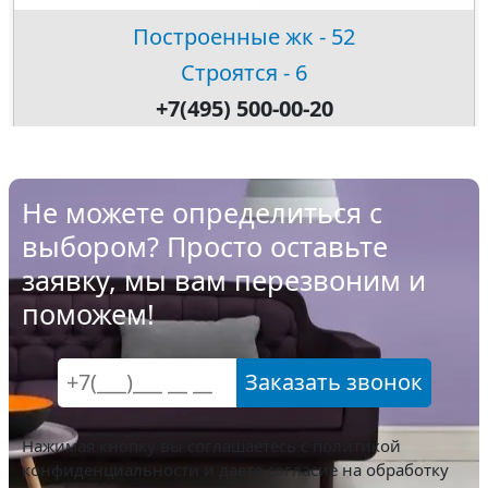
Построенные жк - 52
Строятся - 6
+7(495) 500-00-20
Не можете определиться с
выбором? Просто оставьте
заявку, мы вам перезвоним и
поможем!
Заказать звонок
Нажимая кнопку вы соглашаетесь с
политикой
конфиденциальности
и даете согласие на обработку