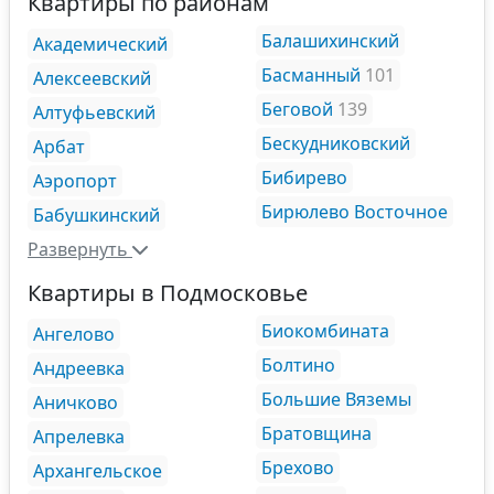
Квартиры по районам
Балашихинский
Академический
Басманный
101
Алексеевский
Беговой
139
Алтуфьевский
Бескудниковский
Арбат
Бибирево
Аэропорт
Бирюлево Восточное
Бабушкинский
Развернуть
Квартиры в Подмосковье
Биокомбината
Ангелово
Болтино
Андреевка
Большие Вяземы
Аничково
Братовщина
Апрелевка
Брехово
Архангельское