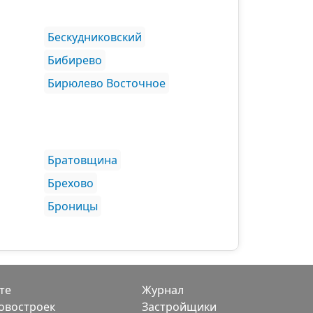
Бескудниковский
Бибирево
Бирюлево Восточное
Братовщина
Брехово
Броницы
те
Журнал
овостроек
Застройщики