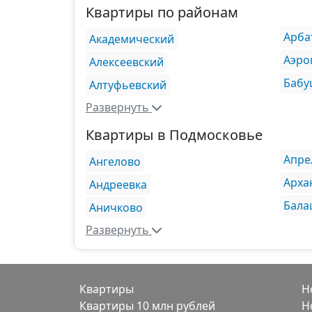
Квартиры по районам
Арба
Академический
Аэро
Алексеевский
Бабу
Алтуфьевский
Развернуть
Квартиры в Подмосковье
Апре
Ангелово
Арха
Андреевка
Бала
Аничково
Развернуть
Квартиры
Н
Квартиры 10 млн рублей
Н