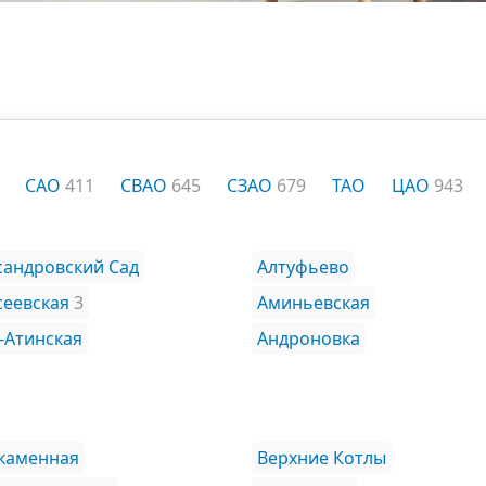
САО
411
СВАО
645
СЗАО
679
ТАО
ЦАО
943
сандровский Сад
Алтуфьево
сеевская
3
Аминьевская
-Атинская
Андроновка
каменная
Верхние Котлы