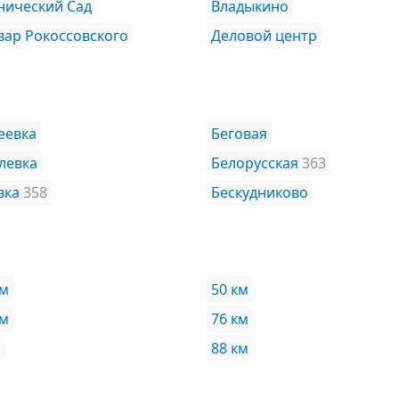
нический Сад
Владыкино
вар Рокоссовского
Деловой центр
еевка
Беговая
левка
Белорусская
363
вка
358
Бескудниково
км
50 км
км
76 км
м
88 км