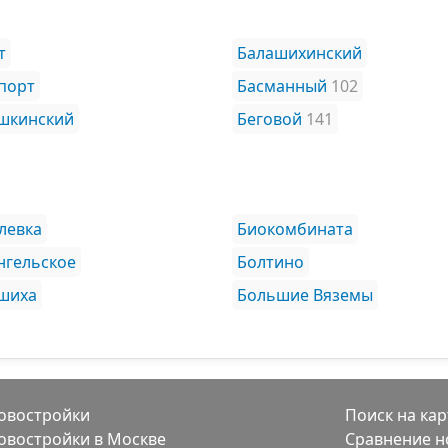
т
Балашихинский
порт
Басманный
102
шкинский
Беговой
141
левка
Биокомбината
нгельское
Болтино
шиха
Большие Вяземы
овостройки
Поиск на кар
овостройки в Москве
Сравнение н