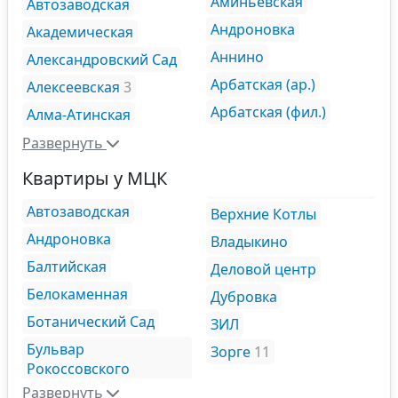
Аминьевская
Автозаводская
Андроновка
Академическая
Аннино
Александровский Сад
Арбатская (ар.)
Алексеевская
3
Арбатская (фил.)
Алма-Атинская
Развернуть
Квартиры у МЦК
Автозаводская
Верхние Котлы
Андроновка
Владыкино
Балтийская
Деловой центр
Белокаменная
Дубровка
Ботанический Сад
ЗИЛ
Бульвар
Зорге
11
Рокоссовского
Развернуть