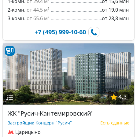
1-комн.
от 29.4 м²
от 15,6 млн
2-комн.
от 44.5 м²
от 19,0 млн
3-комн.
от 65.6 м²
от 28,8 млн
+7 (495) 999-10-60
4.3
ЖК "Русич-Кантемировский"
Застройщик Концерн "Русич"
Есть сданные
Царицыно