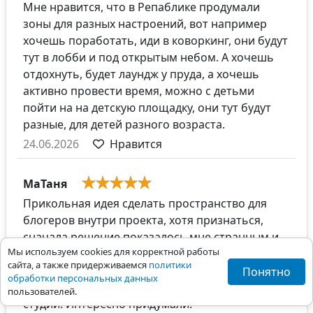
Мне нравится, что в Репаблике продумали
зоны для разных настроений, вот например
хочешь поработать, иди в коворкинг, они будут
тут в лобби и под открытым небом. А хочешь
отдохнуть, будет лаундж у пруда, а хочешь
активно провести время, можно с детьми
пойти на на детскую площадку, они тут будут
разные, для детей разного возраста.
24.06.2026
Нравится
МаТаня
Прикольная идея сделать пространство для
блогеров внутри проекта, хотя признаться,
сначала решение показалось мне странным и
Мы используем cookies для корректной работы
неуместным. А потом почитала подробнее, по
сайта, а также придерживаемся
политики
сути это просто отдельная тихая зона для
Понятно
обработки персональных данных
подростков внутри парка, а не какие-то шумные
пользователей.
студии. Интересно придумали.