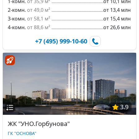
1-комн.
от 35,9 м²
от 10,1 млн
2-комн.
от 49,0 м²
от 13,4 млн
3-комн.
от 58,1 м²
от 15,4 млн
4-комн.
от 88,6 м²
от 26,6 млн
+7 (495) 999-10-60
3.9
ЖК "УНО.Горбунова"
ГК "ОСНОВА"