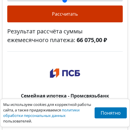
Рассчитать
Результат рассчёта суммы
ежемесячного платежа:
66 075,00 ₽
Семейная ипотека - Промсвязьбанк
Ставка
от 6%
Мы используем cookies для корректной работы
Первоначальный взнос
от 30%
сайта, а также придерживаемся
политики
Понятно
обработки персональных данных
Срок, лет
3 - 30
пользователей.
Платёж
от