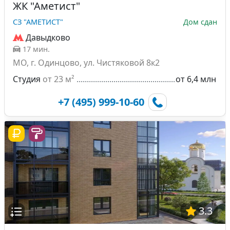
ЖК "Аметист"
СЗ "АМЕТИСТ"
Дом сдан
Давыдково
17 мин.
МО, г. Одинцово, ул. Чистяковой 8к2
Студия
от 23 м²
от 6,4 млн
+7 (495) 999-10-60
3.3