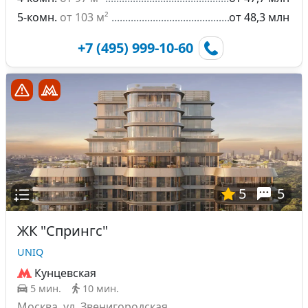
5-комн.
от 103 м²
от 48,3 млн
+7 (495) 999-10-60
5
5
ЖК "Спрингс"
UNIQ
Кунцевская
5 мин.
10 мин.
Москва, ул. Звенигородская