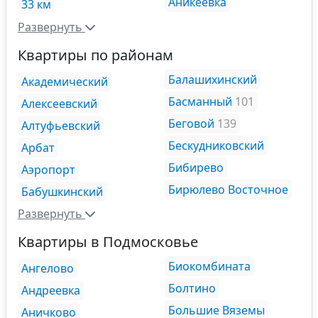
Аникеевка
33 км
Развернуть
Квартиры по районам
Балашихинский
Академический
Басманный
101
Алексеевский
Беговой
139
Алтуфьевский
Бескудниковский
Арбат
Бибирево
Аэропорт
Бирюлево Восточное
Бабушкинский
Развернуть
Квартиры в Подмосковье
Биокомбината
Ангелово
Болтино
Андреевка
Большие Вяземы
Аничково