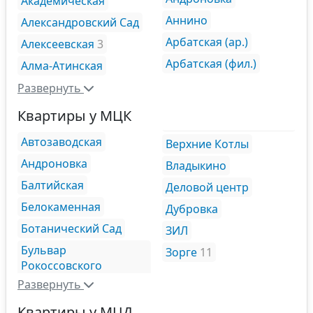
Академическая
Аннино
Александровский Сад
Арбатская (ар.)
Алексеевская
3
Арбатская (фил.)
Алма-Атинская
Развернуть
Квартиры у МЦК
Автозаводская
Верхние Котлы
Андроновка
Владыкино
Балтийская
Деловой центр
Белокаменная
Дубровка
Ботанический Сад
ЗИЛ
Бульвар
Зорге
11
Рокоссовского
Развернуть
Квартиры у МЦД