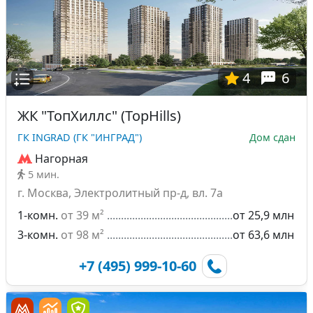
4
6
ЖК "ТопХиллс" (TopHills)
ГК INGRAD (ГК "ИНГРАД")
Дом сдан
Нагорная
5 мин.
г. Москва, Электролитный пр-д, вл. 7а
1-комн.
от 39 м²
от 25,9 млн
3-комн.
от 98 м²
от 63,6 млн
+7 (495) 999-10-60