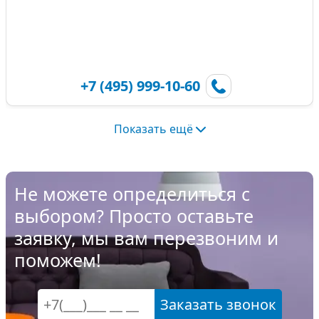
+7 (495) 999-10-60
Показать ещё
Не можете определиться с
выбором? Просто оставьте
заявку, мы вам перезвоним и
поможем!
Заказать звонок