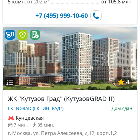
5-комн.
от 202 м²
от 105,8 млн
+7 (495) 999-10-60
4
ЖК "Кутузов Град" (КутузовGRAD II)
ГК INGRAD (ГК "ИНГРАД")
Дом сдан
Кунцевская
7 мин.
35 мин.
г. Москва, ул. Петра Алексеева, д.12, корп.1,2