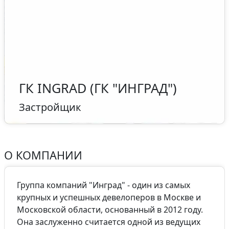
ГК INGRAD (ГК "ИНГРАД")
Застройщик
г. Москва, ул. Делегатская, д.4
Сайт компании:
www.ingrad.ru
О КОМПАНИИ
8 (495) 500-00-04
Группа компаний "Инград" - один из самых
крупных и успешных девелоперов в Москве и
Московской области, основанный в 2012 году.
Она заслуженно считается одной из ведущих