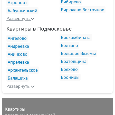
Бибирево
Аэропорт
Бирюлево Восточное
Бабушкинский
Развернуть
Квартиры в Подмосковье
Биокомбината
Ангелово
Болтино
Андреевка
Большие Вяземы
Аничково
Братовщина
Апрелевка
Брехово
Архангельское
Броницы
Балашиха
Развернуть
Квартиры