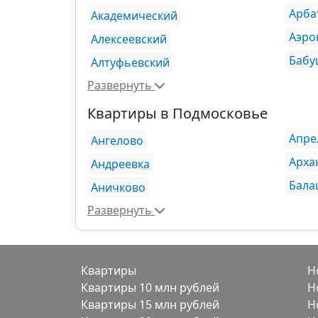
Арба
Академический
Аэро
Алексеевский
Бабу
Алтуфьевский
Развернуть
Квартиры в Подмосковье
Апре
Ангелово
Арха
Андреевка
Бала
Аничково
Развернуть
Квартиры
Н
Квартиры 10 млн рублей
Н
Квартиры 15 млн рублей
Н