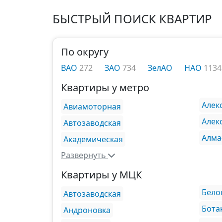
БЫСТРЫЙ ПОИСК КВАРТИР
По округу
ВАО
272
ЗАО
734
ЗелАО
НАО
1134
Квартиры у метро
Алек
Авиамоторная
Алек
Автозаводская
Алма
Академическая
Развернуть
Квартиры у МЦК
Бело
Автозаводская
Бота
Андроновка