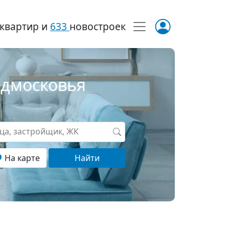
квартир и
633
новостроек
одмосковья
ица, застройщик, ЖК
На карте
Найти