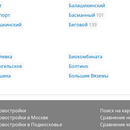
т
Балашихинский
порт
Басманный
101
шкинский
Беговой
139
левка
Биокомбината
нгельское
Болтино
шиха
Большие Вяземы
овостройки
Поиск на кар
овостройки в Москве
Сравнение н
овостройки в Подмосковье
Сравнение к