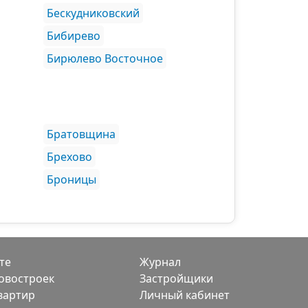
Бескудниковский
Бибирево
Бирюлево Восточное
Братовщина
Брехово
Броницы
те
Журнал
овостроек
Застройщики
вартир
Личный кабинет