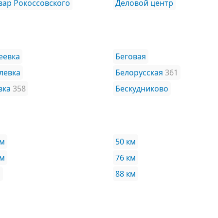
вар Рокоссовского
Деловой центр
еевка
Беговая
левка
Белорусская
361
вка
358
Бескудниково
км
50 км
км
76 км
м
88 км