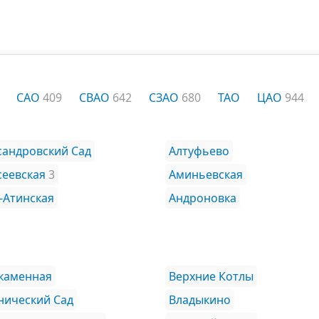
САО
409
СВАО
642
СЗАО
680
ТАО
ЦАО
944
сандровский Сад
Алтуфьево
сеевская
3
Аминьевская
-Атинская
Андроновка
каменная
Верхние Котлы
нический Сад
Владыкино