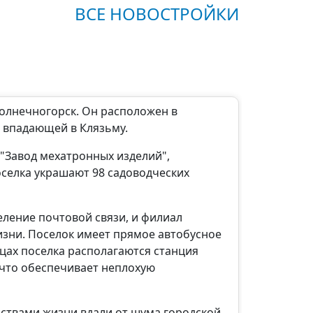
ВСЕ НОВОСТРОЙКИ
Солнечногорск. Он расположен в
и, впадающей в Клязьму.
"Завод мехатронных изделий",
оселка украшают 98 садоводческих
еление почтовой связи, и филиал
зни. Поселок имеет прямое автобусное
ицах поселка располагаются станция
 что обеспечивает неплохую
бствами жизни вдали от шума городской