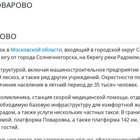
ОВАРОВО
РОВО
ок в
Московской области
, входящий в городской округ 
к югу от города Солнечногорска, на берегу реки Радомл
труктурой, включая машиностроительное предприятие 
лесхоз, а также ряд других учреждений. Окрестности п
чение населения в летний период до 35 тысяч человек.
поликлиника, станция скорой медицинской помощи, отд
еобходимую базовую инфраструктуру для комфортной жи
дом, а также услуги нескольких частных такси. В гран
мой, платформа Поваровка, а также платформа 142 км,
 гостей.
ельное место для загородного отдыха, обладающее удо