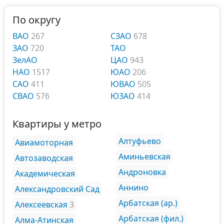
По округу
ВАО
267
СЗАО
678
ЗАО
720
ТАО
ЗелАО
ЦАО
943
НАО
1517
ЮАО
206
САО
411
ЮВАО
505
СВАО
576
ЮЗАО
414
Квартиры у метро
Алтуфьево
Авиамоторная
Аминьевская
Автозаводская
Андроновка
Академическая
Аннино
Александровский Сад
Арбатская (ар.)
Алексеевская
3
Арбатская (фил.)
Алма-Атинская