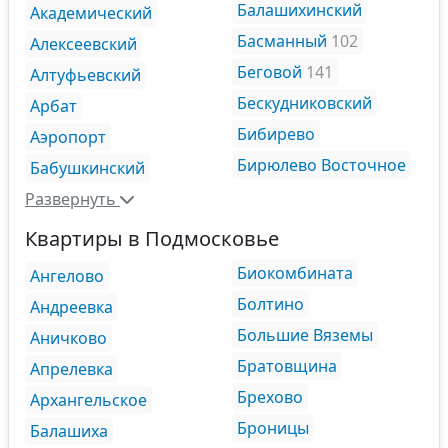
Балашихинский
Академический
Басманный
102
Алексеевский
Беговой
141
Алтуфьевский
Бескудниковский
Арбат
Бибирево
Аэропорт
Бирюлево Восточное
Бабушкинский
Развернуть
Квартиры в Подмосковье
Биокомбината
Ангелово
Болтино
Андреевка
Большие Вяземы
Аничково
Братовщина
Апрелевка
Брехово
Архангельское
Броницы
Балашиха