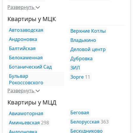
Развернуть
Квартиры у МЦК
Автозаводская
Верхние Котлы
Андроновка
Владыкино
Балтийская
Деловой центр
Белокаменная
Дубровка
Ботанический Сад
ЗИЛ
Бульвар
Зорге
11
Рокоссовского
Развернуть
Квартиры у МЦД
Беговая
Авиамоторная
Белорусская
363
Аминьевская
298
Бескудниково
Андроновка