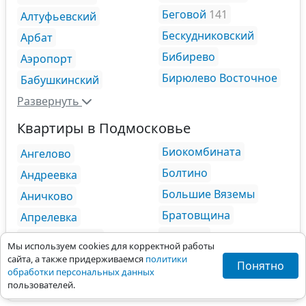
Беговой
141
Алтуфьевский
Бескудниковский
Арбат
Бибирево
Аэропорт
Бирюлево Восточное
Бабушкинский
Развернуть
Квартиры в Подмосковье
Биокомбината
Ангелово
Болтино
Андреевка
Большие Вяземы
Аничково
Братовщина
Апрелевка
Брехово
Архангельское
Мы используем cookies для корректной работы
Броницы
Балашиха
сайта, а также придерживаемся
политики
Понятно
обработки персональных данных
Развернуть
пользователей.