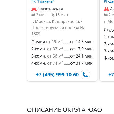
ГК "Гранель"
РГ-Д
Нагатинская
А
3 мин.
15 мин.
2 
г. Москва, Каширское ш. /
г. М
Проектируемый проезд №
Студ
1809
1-ко
Студия
от 19 м²
от 14,3 млн
2-ко
2-комн.
от 37 м²
от 17,9 млн
3-ко
3-комн.
от 56 м²
от 24,1 млн
4-ко
4-комн.
от 74 м²
от 31,7 млн
+7 (495) 999-10-60
+7
ОПИСАНИЕ ОКРУГА ЮАО