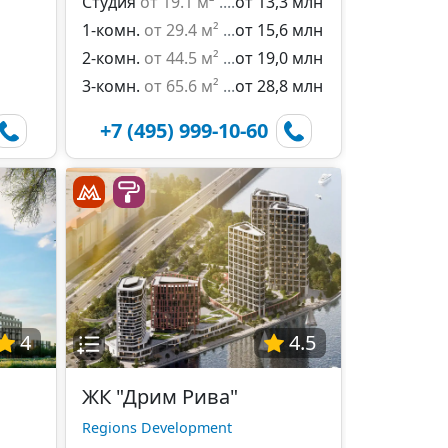
Студия
от 19.1 м²
от 13,3 млн
1-комн.
от 29.4 м²
от 15,6 млн
2-комн.
от 44.5 м²
от 19,0 млн
3-комн.
от 65.6 м²
от 28,8 млн
+7 (495) 999-10-60
4
4.5
ЖК "Дрим Рива"
Regions Development