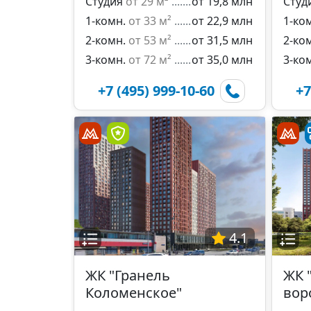
Студия
от 29 м²
от 19,8 млн
Студ
1-комн.
от 33 м²
от 22,9 млн
1-ко
2-комн.
от 53 м²
от 31,5 млн
2-ко
3-комн.
от 72 м²
от 35,0 млн
3-ко
+7 (495) 999-10-60
+7
4.1
ЖК "Гранель
ЖК 
Коломенское"
вор