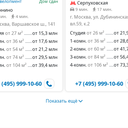
евелопмент
Дом сдан
Серпуховская
9 мин.
17 мин.
ннино
мин.
4 мин.
г. Москва, ул. Дубининска
вл.59, к.2
осква, Варшавское ш., 141
Студия
от 26 м²
от 21,
ия
от 27 м²
от 15,3 млн
1-комн.
от 36 м²
от 28,
мн.
от 36 м²
от 17,6 млн
2-комн.
от 60 м²
от 41,
мн.
от 54 м²
от 21,2 млн
3-комн.
от 84 м²
от 56,
мн.
от 74 м²
от 29,5 млн
4-комн.
от 106 м²
от 73,
мн.
от 104 м²
от 39,4 млн
 (495) 999-10-60
+7 (495) 999-10-60
Показать ещё