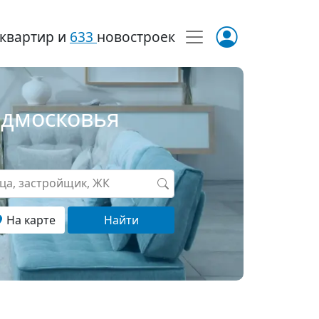
квартир и
633
новостроек
одмосковья
ица, застройщик, ЖК
На карте
Найти