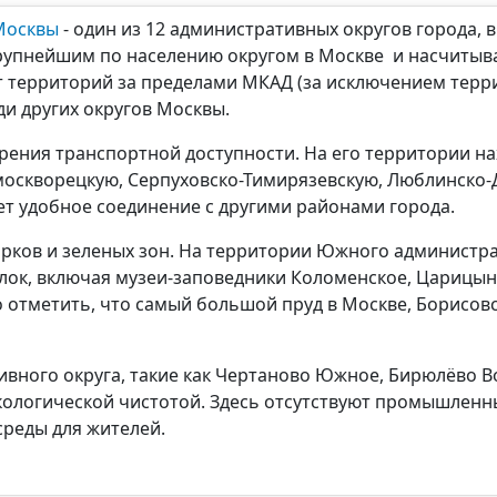
Москвы
- один из 12 административных округов города,
упнейшим по населению округом в Москве и насчитывае
еет территорий за пределами МКАД (за исключением тер
ди других округов Москвы.
ения транспортной доступности. На его территории на
москворецкую, Серпуховско-Тимирязевскую, Люблинско-
ет удобное соединение с другими районами города.
рков и зеленых зон. На территории Южного администра
улок, включая музеи-заповедники Коломенское, Царицын
 отметить, что самый большой пруд в Москве, Борисов
ного округа, такие как Чертаново Южное, Бирюлёво В
кологической чистотой. Здесь отсутствуют промышленны
среды для жителей.