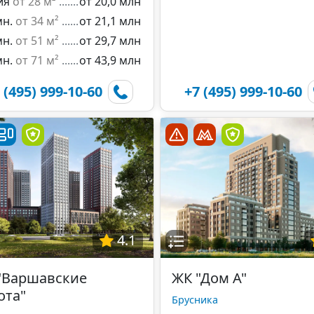
ия
от 28 м²
от 20,0 млн
мн.
от 34 м²
от 21,1 млн
мн.
от 51 м²
от 29,7 млн
мн.
от 71 м²
от 43,9 млн
 (495) 999-10-60
+7 (495) 999-10-60
4.1
"Варшавские
ЖК "Дом А"
ота"
Брусника