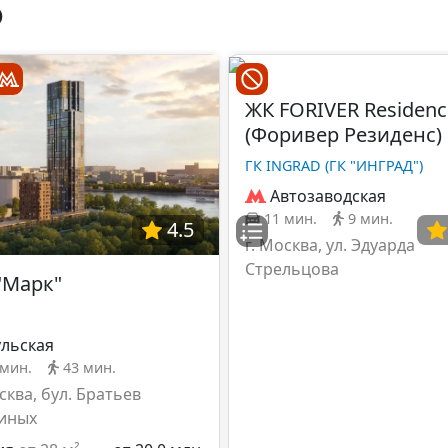
О
ЖК FORIVER Residenc
(Форивер Резиденс)
ГК INGRAD (ГК "ИНГРАД")
Автозаводская
11 мин.
9 мин.
4.5
г. Москва, ул. Эдуарда
Стрельцова
"Марк"
ульская
 мин.
43 мин.
сква, бул. Братьев
иных