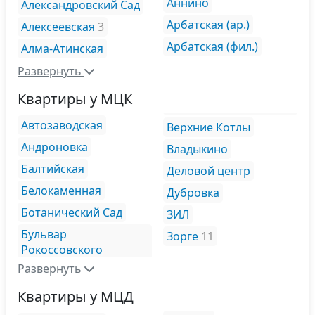
Аннино
Александровский Сад
Арбатская (ар.)
Алексеевская
3
Арбатская (фил.)
Алма-Атинская
Развернуть
Квартиры у МЦК
Автозаводская
Верхние Котлы
Андроновка
Владыкино
Балтийская
Деловой центр
Белокаменная
Дубровка
Ботанический Сад
ЗИЛ
Бульвар
Зорге
11
Рокоссовского
Развернуть
Квартиры у МЦД