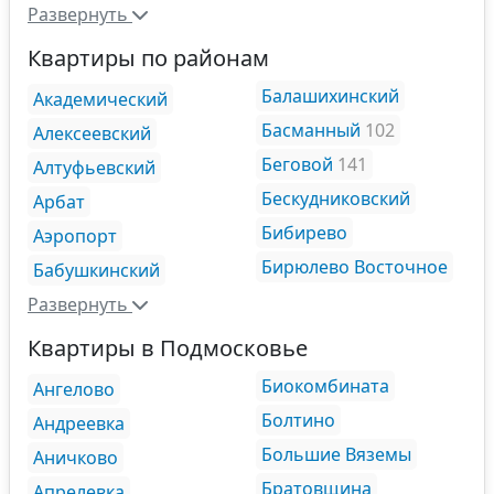
Развернуть
Квартиры по районам
Балашихинский
Академический
Басманный
102
Алексеевский
Беговой
141
Алтуфьевский
Бескудниковский
Арбат
Бибирево
Аэропорт
Бирюлево Восточное
Бабушкинский
Развернуть
Квартиры в Подмосковье
Биокомбината
Ангелово
Болтино
Андреевка
Большие Вяземы
Аничково
Братовщина
Апрелевка