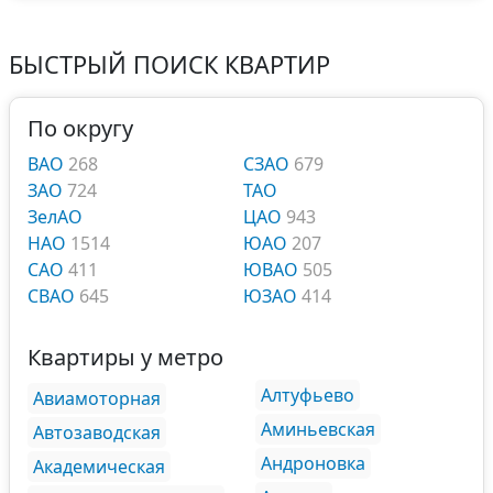
БЫСТРЫЙ ПОИСК КВАРТИР
По округу
ВАО
268
СЗАО
679
ЗАО
724
ТАО
ЗелАО
ЦАО
943
НАО
1514
ЮАО
207
САО
411
ЮВАО
505
СВАО
645
ЮЗАО
414
Квартиры у метро
Алтуфьево
Авиамоторная
Аминьевская
Автозаводская
Андроновка
Академическая