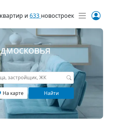
квартир и
633
новостроек
одмосковья
ица, застройщик, ЖК
На карте
Найти