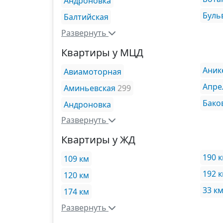
Андроновка
Буль
Балтийская
Развернуть
Квартиры у МЦД
Аник
Авиамоторная
Апре
Аминьевская
299
Бако
Андроновка
Развернуть
Квартиры у ЖД
190 
109 км
192 
120 км
33 к
174 км
Развернуть