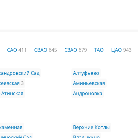
САО
411
СВАО
645
СЗАО
679
ТАО
ЦАО
943
сандровский Сад
Алтуфьево
сеевская
3
Аминьевская
-Атинская
Андроновка
каменная
Верхние Котлы
нический Сад
Владыкино