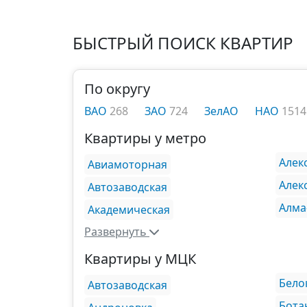
БЫСТРЫЙ ПОИСК КВАРТИР
По округу
ВАО
268
ЗАО
724
ЗелАО
НАО
1514
Квартиры у метро
Алек
Авиамоторная
Алек
Автозаводская
Алма
Академическая
Развернуть
Квартиры у МЦК
Бело
Автозаводская
Бота