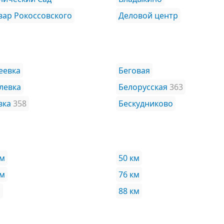
вар Рокоссовского
Деловой центр
еевка
Беговая
левка
Белорусская
363
вка
358
Бескудниково
км
50 км
км
76 км
м
88 км