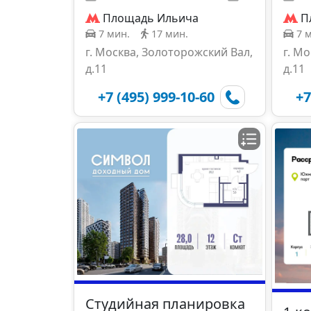
Площадь Ильича
П
7 мин.
17 мин.
7 
г. Москва, Золоторожский Вал,
г. М
д.11
д.11
+7 (495) 999-10-60
+7
Студийная планировка