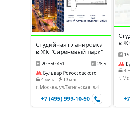
Сту
в Ж
Студийная планировка
в ЖК "Сиреневый парк"
19
20 350 451
28,5
Б
4 
Бульвар Рокоссовского
г. Мо
4 мин.
19 мин.
г. Москва, ул.Тагильская, д.4
+7 (495) 999-10-60
+7