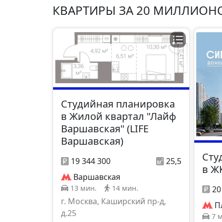
КВАРТИРЫ ЗА 20 МИЛЛИОН
Студийная планировка
в Жилой квартал "Лайф
Варшавская" (LIFE
Варшавская)
Сту
19 344 300
25,5
в Ж
Варшавская
13 мин.
14 мин.
20
г. Москва, Каширский пр-д,
П
д.25
7 