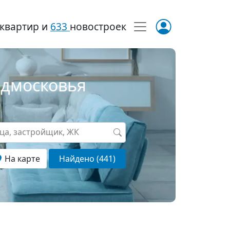
квартир и
633
новостроек
одмосковья
ица, застройщик, ЖК
На карте
Найдено (441)