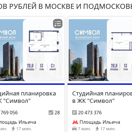
ОВ РУБЛЕЙ В МОСКВЕ И ПОДМОСКОВ
дийная планировка
Студийная планиро
К "Символ"
в ЖК "Символ"
 769 056
28
20 473 376
лощадь Ильича
Площадь Ильича
мин.
17 мин.
7 мин.
17 мин.