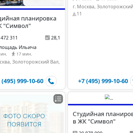
г. Москва, Золоторожский
д.11
дийная планировка
К "Символ"
 472 311
28,1
лощадь Ильича
мин.
17 мин.
осква, Золоторожский Вал,
 (495) 999-10-60
+7 (495) 999-10-60
Студийная планиро
в ЖК "Символ"