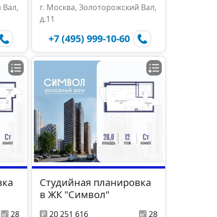
 Вал,
г. Москва, Золоторожский Вал,
д.11
+7 (495) 999-10-60
вка
Студийная планировка
в ЖК "Символ"
28
20 251 616
28