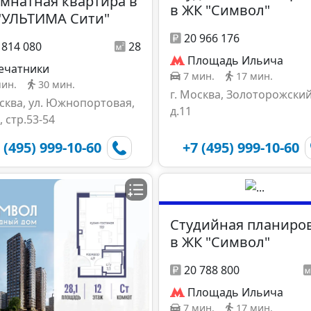
омнатная квартира в
в ЖК "Символ"
"УЛЬТИМА Сити"
20 966 176
 814 080
28
Площадь Ильича
ечатники
7 мин.
17 мин.
мин.
30 мин.
г. Москва, Золоторожский
осква, ул. Южнопортовая,
д.11
, стр.53-54
 (495) 999-10-60
+7 (495) 999-10-60
Студийная планиро
в ЖК "Символ"
20 788 800
Площадь Ильича
7 мин.
17 мин.