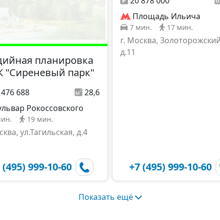
20 878 000
Площадь Ильича
7 мин.
17 мин.
г. Москва, Золоторожский
д.11
дийная планировка
К "Сиреневый парк"
 476 688
28,6
ульвар Рокоссовского
мин.
19 мин.
сква, ул.Тагильская, д.4
 (495) 999-10-60
+7 (495) 999-10-60
Показать ещё