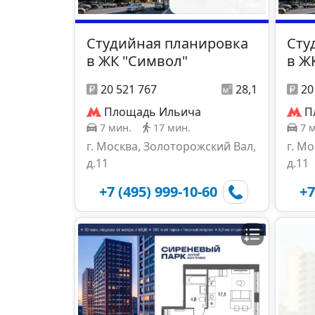
Студийная планировка
Сту
в ЖК "Символ"
в Ж
20 521 767
28,1
20
Площадь Ильича
П
7 мин.
17 мин.
7 
г. Москва, Золоторожский Вал,
г. М
д.11
д.11
+7 (495) 999-10-60
+7