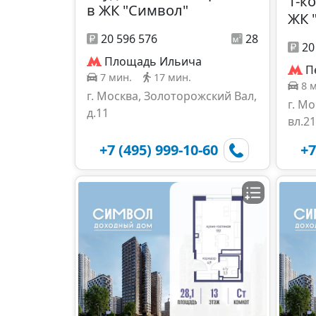
1-к
в ЖК "Символ"
ЖК 
20 596 576
28
20
Площадь Ильича
П
7 мин.
17 мин.
8 
г. Москва, Золоторожский Вал,
г. М
д.11
вл.21
+7 (495) 999-10-60
+7