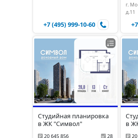
г. М
д.11
+7 (495) 999-10-60
+7
Студийная планировка
Сту
в ЖК "Символ"
в Ж
20 645 856
28
20