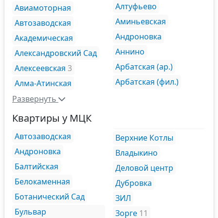
Алтуфьево
Авиамоторная
Аминьевская
Автозаводская
Андроновка
Академическая
Аннино
Александровский Сад
Арбатская (ар.)
Алексеевская
3
Арбатская (фил.)
Алма-Атинская
Развернуть
Квартиры у МЦК
Автозаводская
Верхние Котлы
Андроновка
Владыкино
Балтийская
Деловой центр
Белокаменная
Дубровка
Ботанический Сад
ЗИЛ
Бульвар
Зорге
11