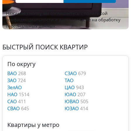
Нажимая кнопку вы соглашаетесь с
политикой
конфиденциальности
и даете согласие на обработку
персональных данных.
БЫСТРЫЙ ПОИСК КВАРТИР
По округу
ВАО
268
СЗАО
679
ЗАО
724
ТАО
ЗелАО
ЦАО
943
НАО
1514
ЮАО
207
САО
411
ЮВАО
505
СВАО
645
ЮЗАО
414
Квартиры у метро