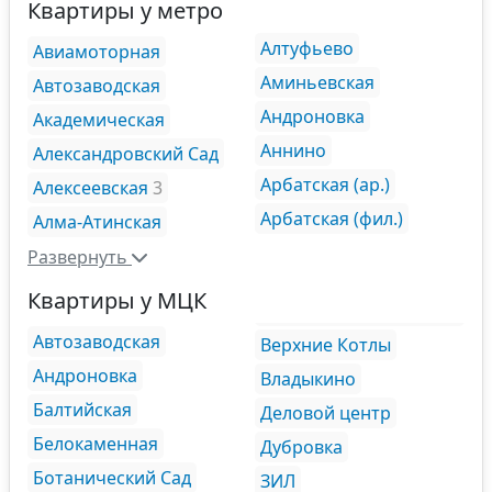
Квартиры у метро
Алтуфьево
Авиамоторная
Аминьевская
Автозаводская
Андроновка
Академическая
Аннино
Александровский Сад
Арбатская (ар.)
Алексеевская
3
Арбатская (фил.)
Алма-Атинская
Развернуть
Квартиры у МЦК
Автозаводская
Верхние Котлы
Андроновка
Владыкино
Балтийская
Деловой центр
Белокаменная
Дубровка
Ботанический Сад
ЗИЛ