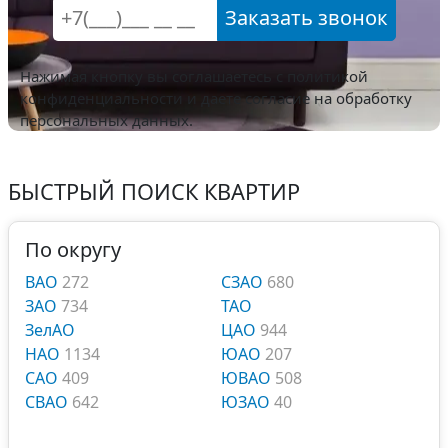
Заказать звонок
Нажимая кнопку вы соглашаетесь с
политикой
конфиденциальности
и даете согласие на обработку
персональных данных.
БЫСТРЫЙ ПОИСК КВАРТИР
По округу
ВАО
272
СЗАО
680
ЗАО
734
ТАО
ЗелАО
ЦАО
944
НАО
1134
ЮАО
207
САО
409
ЮВАО
508
СВАО
642
ЮЗАО
40