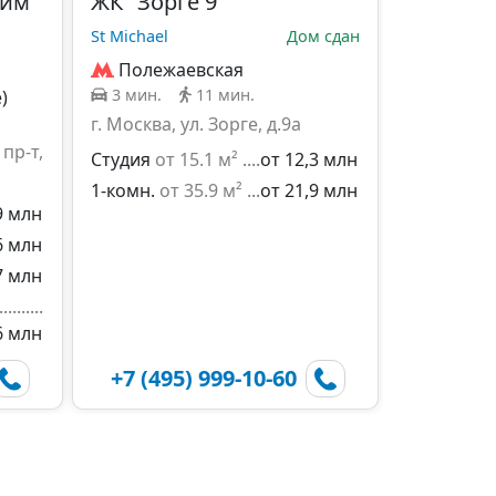
айм
ЖК "Зорге 9"
St Michael
Дом сдан
Полежаевская
3 мин.
11 мин.
)
г. Москва, ул. Зорге, д.9а
пр-т,
Студия
от 15.1 м²
от 12,3 млн
1-комн.
от 35.9 м²
от 21,9 млн
9 млн
6 млн
7 млн
6 млн
+7 (495) 999-10-60