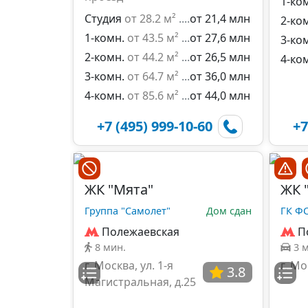
1-ко
Студия
от 28.2 м²
от 21,4 млн
2-ко
1-комн.
от 43.5 м²
от 27,6 млн
3-ко
2-комн.
от 44.2 м²
от 26,5 млн
4-ко
3-комн.
от 64.7 м²
от 36,0 млн
4-комн.
от 85.6 м²
от 44,0 млн
+7 (495) 999-10-60
+7
ЖК "Мята"
ЖК 
Группа "Самолет"
Дом сдан
ГК ФС
Полежаевская
П
8 мин.
3 
г. Москва, ул. 1-я
г. Мо
3.8
Магистральная, д.25