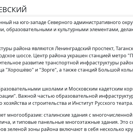
ЕВСКИЙ
нный на юго-западе Северного административного окру
, образовательными и культурными элементами, дела
туры района являются Ленинградский проспект, Таганс
дское шоссе. Центр района украшен станцией метро "П
ачительное развитие транспортной инфраструктуры райо
а "Хорошёво" и "Зорге", а также станций Большой коль
бразовательными школами и Московским кадетским ко
ации". Важной частью образовательной инфраструкту
хозяйства и строительства и Институт Русского театра
ляет многообразие: сталинские здания с многочисленн
пича, и типовые панельные многоэтажные здания. Это с
ров зеленой зоны района включают в себя несколько кру