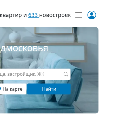
квартир и
633
новостроек
одмосковья
ица, застройщик, ЖК
На карте
Найти