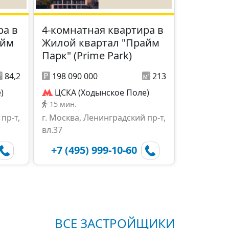
ра в
4-комнатная квартира в
айм
Жилой квартал "Прайм
Парк" (Prime Park)
84,2
198 090 000
213
)
ЦСКА (Ходынское Поле)
15 мин.
пр-т,
г. Москва, Ленинградский пр-т,
вл.37
+7 (495) 999-10-60
ВСЕ ЗАСТРОЙЩИКИ