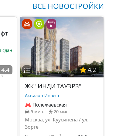
ВСЕ НОВОСТРОЙКИ
офт
 сдан
4.4
4.2
.,
ЖК "ИНДИ ТАУЭРЗ"
Аквилон Инвест
Полежаевская
5 мин.
20 мин.
Москва, ул. Куусинена / ул.
Зорге