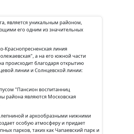
га, является уникальным районом,
ющими его одним из значительных
ко-Краснопресненская линия
олежаевская", а на его южной части
на происходит благодаря открытию
цевой линии и Солнцевской линии:
рпусом "Пансион воспитанниц
ры района являются Московская
.
ой лепниной и аркообразными нижними
оздает особую атмосферу и придает
пных парков, таких как Чапаевский парк и