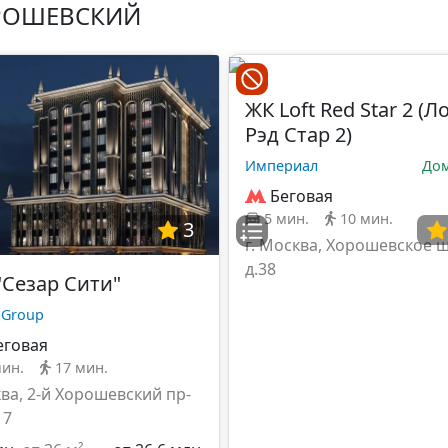
РОШЕВСКИЙ
ЖК Loft Red Star 2 (Л
Рэд Стар 2)
Империал
Дом
Беговая
5 мин.
10 мин.
3
г. Москва, Хорошевское ш
д.38
"Сезар Сити"
 Group
еговая
мин.
17 мин.
ва, 2-й Хорошевский пр-
 7