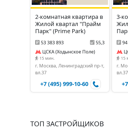
2-комнатная квартира в
3-к
Жилой квартал "Прайм
Жил
Парк" (Prime Park)
Парк
53 383 893
55,3
94
ЦСКА (Ходынское Поле)
Ц
15 мин.
15 
г. Москва, Ленинградский пр-т,
г. М
вл.37
вл.37
+7 (495) 999-10-60
+7
ТОП ЗАСТРОЙЩИКОВ