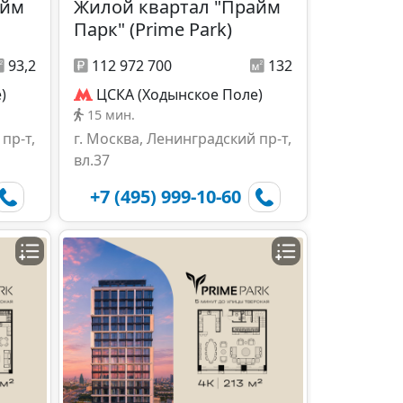
айм
Жилой квартал "Прайм
Парк" (Prime Park)
93,2
112 972 700
132
)
ЦСКА (Ходынское Поле)
15 мин.
пр-т,
г. Москва, Ленинградский пр-т,
вл.37
+7 (495) 999-10-60