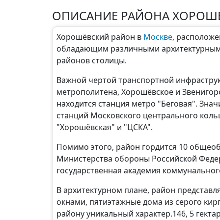
ОПИСАНИЕ РАЙОНА ХОРОШ
Хорошёвский район в
Москве
, расположе
обладающим различными архитектурными
районов столицы.
Важной чертой транспортной инфраструк
метрополитена, Хорошёвское и Звенигоро
находится станция метро "Беговая". Зн
станций Московского центрального кольц
"Хорошёвская" и "ЦСКА".
Помимо этого, район гордится 10 общео
Министерства обороны Российской Федер
государственная академия коммунального 
В архитектурном плане, район представ
окнами, пятиэтажные дома из серого кир
району уникальный характер.146, 5 гекта