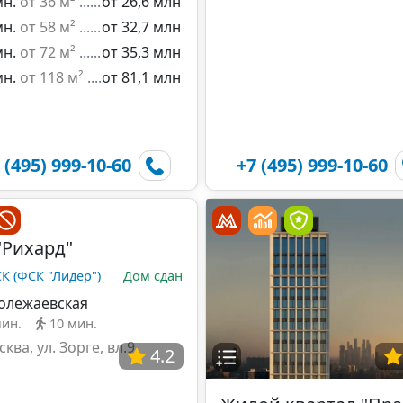
мн.
от 36 м²
от 26,6 млн
мн.
от 58 м²
от 32,7 млн
мн.
от 72 м²
от 35,3 млн
мн.
от 118 м²
от 81,1 млн
 (495) 999-10-60
+7 (495) 999-10-60
"Рихард"
К (ФСК "Лидер")
Дом сдан
олежаевская
мин.
10 мин.
сква, ул. Зорге, вл.9
4.2