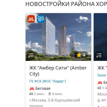
НОВОСТРОЙКИ РАЙОНА ХО
4
ЖК "Амбер Сити" (Amber
ЖК 
City)
Sezar
ГК ФСК (ФСК "Лидер")
Б
5 
Беговая
2 мин.
8 мин.
Моск
д, вл.
г.Москва, 3-й Хорошёвский
проезд