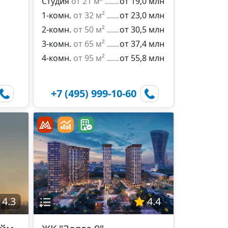
Студия
от 21 м²
от 19,0 млн
1-комн.
от 32 м²
от 23,0 млн
2-комн.
от 50 м²
от 30,5 млн
3-комн.
от 65 м²
от 37,4 млн
4-комн.
от 95 м²
от 55,8 млн
+7 (495) 999-10-60
4.3
4.4