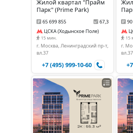
Жилой квартал "Прайм
Жил
Парк" (Prime Park)
Парк
65 699 855
67,3
90
ЦСКА (Ходынское Поле)
Ц
15 мин.
15 
г. Москва, Ленинградский пр-т,
г. М
вл.37
вл.37
+7 (495) 999-10-60
+7