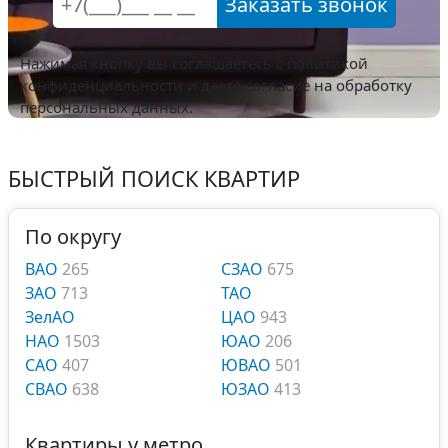
Заказать звонок
Нажимая кнопку вы соглашаетесь с
политикой
конфиденциальности
и даете согласие на обработку
персональных данных.
БЫСТРЫЙ ПОИСК КВАРТИР
По округу
ВАО
265
СЗАО
675
ЗАО
713
ТАО
ЗелАО
ЦАО
943
НАО
1503
ЮАО
206
САО
407
ЮВАО
501
СВАО
638
ЮЗАО
413
Квартиры у метро