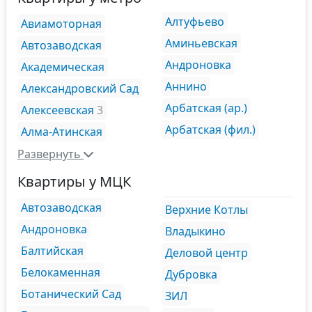
Алтуфьево
Авиамоторная
Аминьевская
Автозаводская
Андроновка
Академическая
Аннино
Александровский Сад
Арбатская (ар.)
Алексеевская
3
Арбатская (фил.)
Алма-Атинская
Развернуть
Квартиры у МЦК
Автозаводская
Верхние Котлы
Андроновка
Владыкино
Балтийская
Деловой центр
Белокаменная
Дубровка
Ботанический Сад
ЗИЛ