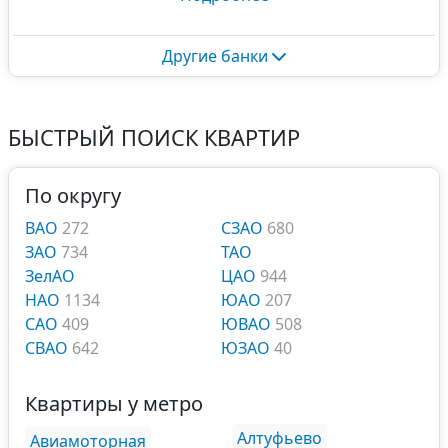
Другие банки
БЫСТРЫЙ ПОИСК КВАРТИР
По округу
ВАО
272
СЗАО
680
ЗАО
734
ТАО
ЗелАО
ЦАО
944
НАО
1134
ЮАО
207
САО
409
ЮВАО
508
СВАО
642
ЮЗАО
40
Квартиры у метро
Алтуфьево
Авиамоторная