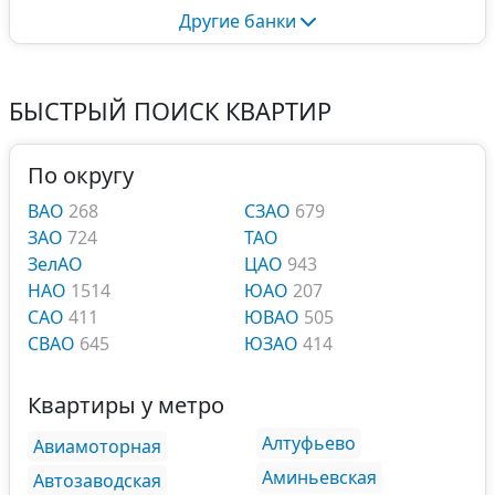
Другие банки
БЫСТРЫЙ ПОИСК КВАРТИР
По округу
ВАО
268
СЗАО
679
ЗАО
724
ТАО
ЗелАО
ЦАО
943
НАО
1514
ЮАО
207
САО
411
ЮВАО
505
СВАО
645
ЮЗАО
414
Квартиры у метро
Алтуфьево
Авиамоторная
Аминьевская
Автозаводская