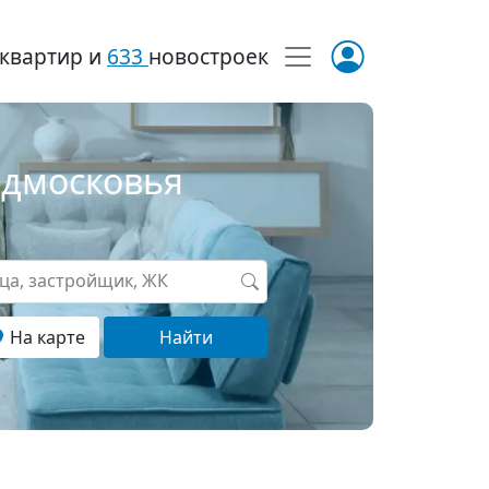
квартир и
633
новостроек
одмосковья
ица, застройщик, ЖК
На карте
Найти