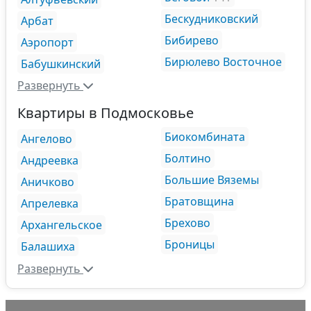
Бескудниковский
Арбат
Бибирево
Аэропорт
Бирюлево Восточное
Бабушкинский
Развернуть
Квартиры в Подмосковье
Биокомбината
Ангелово
Болтино
Андреевка
Большие Вяземы
Аничково
Братовщина
Апрелевка
Брехово
Архангельское
Броницы
Балашиха
Развернуть