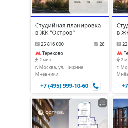
Студийная планировка
Сту
в ЖК "Остров"
в Ж
25 816 000
28
22
Терехово
Т
2 мин.
2 м
г. Москва, ул. Нижние
г. М
Мнёвники
Мнё
+7 (495) 999-10-60
+7