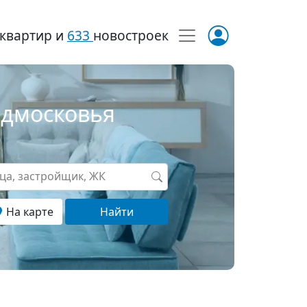
квартир и
633
новостроек
одмосковья
ица, застройщик, ЖК
На карте
Найти