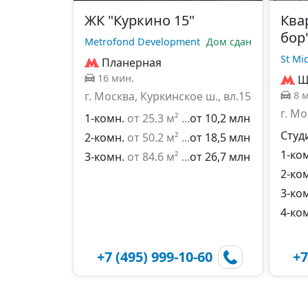
ЖК "Куркино 15"
Ква
бор
Metrofond Development
Дом сдан
St Mi
Планерная
16 мин.
Щ
г. Москва, Куркинское ш., вл.15
8 
г. Мо
1-комн.
от 25.3 м²
от 10,2 млн
Студ
2-комн.
от 50.2 м²
от 18,5 млн
1-ко
3-комн.
от 84.6 м²
от 26,7 млн
2-ко
3-ко
4-ко
+7 (495) 999-10-60
+7