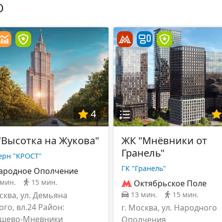
О
4
"Высотка на Жукова"
ЖК "Мнёвники от
Гранель"
ерн "КРОСТ"
ГК "Гранель"
ародное Ополчение
 мин.
15 мин.
Октябрьское Поле
сква, ул. Демьяна
13 мин.
15 мин.
ого, вл.24 Район:
г. Москва, ул. Народного
шево-Мневники
Ополчения