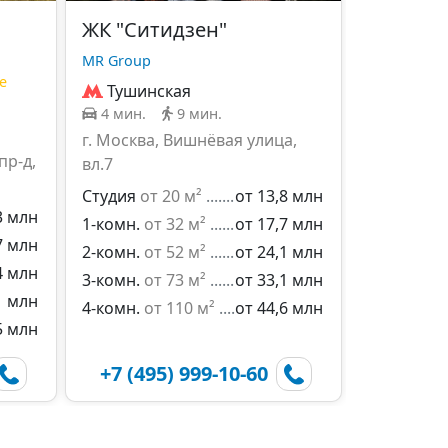
ЖК "Ситидзен"
MR Group
е
Тушинская
4 мин.
9 мин.
г. Москва, Вишнёвая улица,
пр-д,
вл.7
Студия
от 20 м²
от 13,8 млн
3 млн
1-комн.
от 32 м²
от 17,7 млн
7 млн
2-комн.
от 52 м²
от 24,1 млн
4 млн
3-комн.
от 73 м²
от 33,1 млн
1 млн
4-комн.
от 110 м²
от 44,6 млн
5 млн
+7 (495) 999-10-60