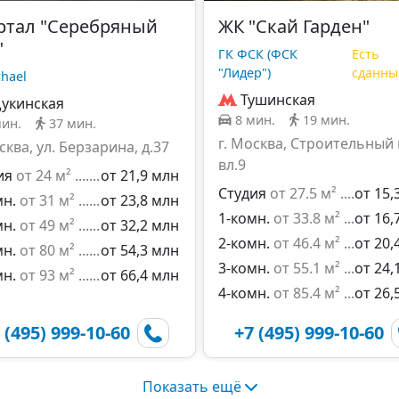
ртал "Серебряный
ЖК "Скай Гарден"
"
ГК ФСК (ФСК
Есть
"Лидер")
сданны
chael
Тушинская
укинская
8 мин.
19 мин.
мин.
37 мин.
г. Москва, Строительный 
сква, ул. Берзарина, д.37
вл.9
ия
от 24 м²
от 21,9 млн
Студия
от 27.5 м²
от 15,
мн.
от 31 м²
от 23,8 млн
1-комн.
от 33.8 м²
от 16,
мн.
от 49 м²
от 32,2 млн
2-комн.
от 46.4 м²
от 20,
мн.
от 80 м²
от 54,3 млн
3-комн.
от 55.1 м²
от 24,
мн.
от 93 м²
от 66,4 млн
4-комн.
от 85.4 м²
от 26,
 (495) 999-10-60
+7 (495) 999-10-60
Показать ещё