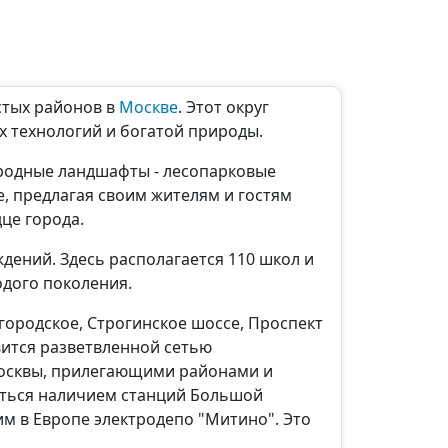
стых районов в
Москве
. Этот округ
х технологий и богатой природы.
родные ландшафты - лесопарковые
е, предлагая своим жителям и гостям
це города.
дений. Здесь располагается 110 школ и
дого поколения.
городское, Строгинское шоссе, Проспект
вится разветвленной сетью
Москвы, прилегающими районами и
аться наличием станций Большой
м в Европе электродепо "Митино". Это