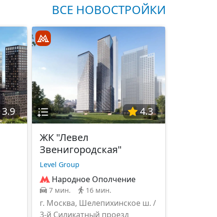
ВСЕ НОВОСТРОЙКИ
3.9
4.3
ЖК "Левел
Звенигородская"
Level Group
Народное Ополчение
7 мин.
16 мин.
г. Москва, Шелепихинское ш. /
3-й Силикатный проезд