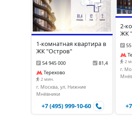
2-к
ЖК 
1-комнатная квартира в
55
ЖК "Остров"
Т
2 м
54 945 000
81,4
г. М
Терехово
Мнё
2 мин.
г. Москва, ул. Нижние
Мнёвники
+7 (495) 999-10-60
+7