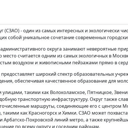
 (СЗАО) - один из самых интересных и экологически чи
щих собой уникальное сочетание современных городски
 административного округа занимают невероятные при
о место считается одним из самых экологичных в Москв
стым воздухом и живописными пейзажами прямо в серд
е предоставляет широкий спектр образовательных учреж
ения, обеспечивая качественное образование для моло
 улицами, такими как Волоколамское, Пятницкое, Звени
добную транспортную инфраструктуру. Округ также сла
огочисленные маршруты, соединяющие его с центром 
, такими как Красногорск и Химки. СЗАО может похваст
и Арбатско-Покровской линий метро, а также крупнейши
ение по всему округу и соседним районам.