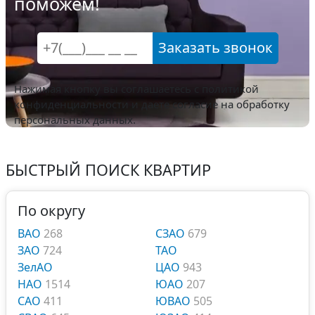
поможем!
Заказать звонок
Нажимая кнопку вы соглашаетесь с
политикой
конфиденциальности
и даете согласие на обработку
персональных данных.
БЫСТРЫЙ ПОИСК КВАРТИР
По округу
ВАО
268
СЗАО
679
ЗАО
724
ТАО
ЗелАО
ЦАО
943
НАО
1514
ЮАО
207
САО
411
ЮВАО
505