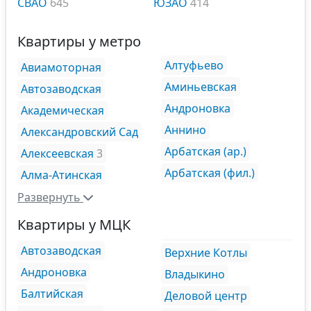
СВАО
645
ЮЗАО
414
Квартиры у метро
Алтуфьево
Авиамоторная
Аминьевская
Автозаводская
Андроновка
Академическая
Аннино
Александровский Сад
Арбатская (ар.)
Алексеевская
3
Арбатская (фил.)
Алма-Атинская
Развернуть
Квартиры у МЦК
Автозаводская
Верхние Котлы
Андроновка
Владыкино
Балтийская
Деловой центр