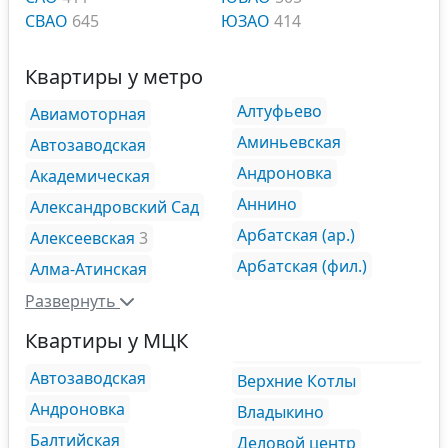
СВАО
645
ЮЗАО
414
Квартиры у метро
Алтуфьево
Авиамоторная
Аминьевская
Автозаводская
Андроновка
Академическая
Аннино
Александровский Сад
Арбатская (ар.)
Алексеевская
3
Арбатская (фил.)
Алма-Атинская
Развернуть
Квартиры у МЦК
Автозаводская
Верхние Котлы
Андроновка
Владыкино
Балтийская
Деловой центр