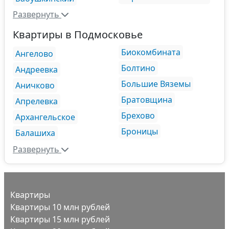
Развернуть
Квартиры в Подмосковье
Биокомбината
Ангелово
Болтино
Андреевка
Большие Вяземы
Аничково
Братовщина
Апрелевка
Брехово
Архангельское
Броницы
Балашиха
Развернуть
Квартиры
Квартиры 10 млн рублей
Квартиры 15 млн рублей