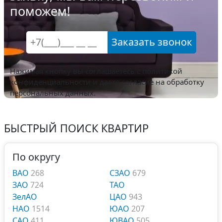
поможем!
Заказать звонок
Нажимая кнопку вы соглашаетесь с
политикой
конфиденциальности
и даете согласие на обработку
персональных данных.
БЫСТРЫЙ ПОИСК КВАРТИР
По округу
ВАО
268
СЗАО
679
ЗАО
724
ТАО
ЗелАО
ЦАО
943
НАО
1514
ЮАО
207
САО
411
ЮВАО
505