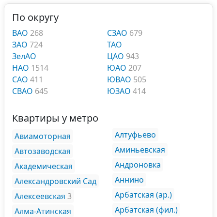
По округу
ВАО
268
СЗАО
679
ЗАО
724
ТАО
ЗелАО
ЦАО
943
НАО
1514
ЮАО
207
САО
411
ЮВАО
505
СВАО
645
ЮЗАО
414
Квартиры у метро
Алтуфьево
Авиамоторная
Аминьевская
Автозаводская
Андроновка
Академическая
Аннино
Александровский Сад
Арбатская (ар.)
Алексеевская
3
Арбатская (фил.)
Алма-Атинская