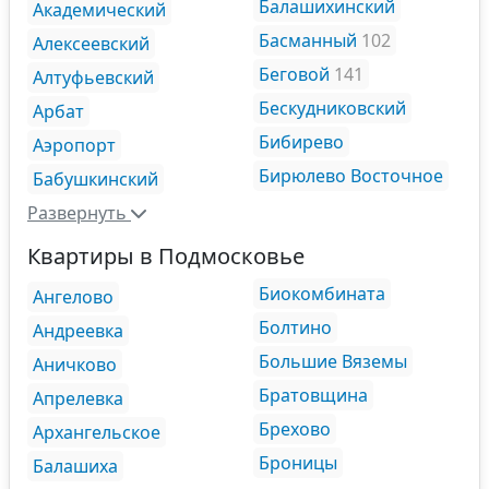
Балашихинский
Академический
Басманный
102
Алексеевский
Беговой
141
Алтуфьевский
Бескудниковский
Арбат
Бибирево
Аэропорт
Бирюлево Восточное
Бабушкинский
Развернуть
Квартиры в Подмосковье
Биокомбината
Ангелово
Болтино
Андреевка
Большие Вяземы
Аничково
Братовщина
Апрелевка
Брехово
Архангельское
Броницы
Балашиха