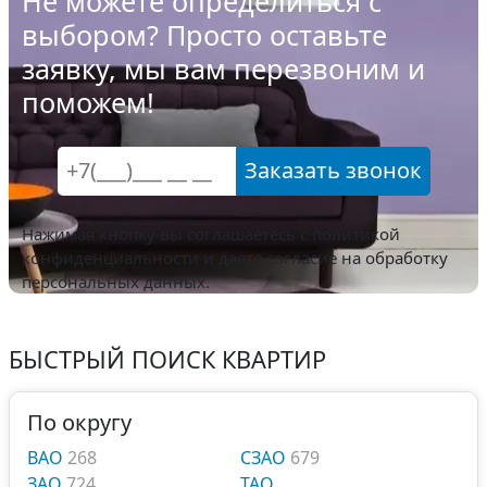
Не можете определиться с
выбором? Просто оставьте
заявку, мы вам перезвоним и
поможем!
Заказать звонок
Нажимая кнопку вы соглашаетесь с
политикой
конфиденциальности
и даете согласие на обработку
персональных данных.
БЫСТРЫЙ ПОИСК КВАРТИР
По округу
ВАО
268
СЗАО
679
ЗАО
724
ТАО