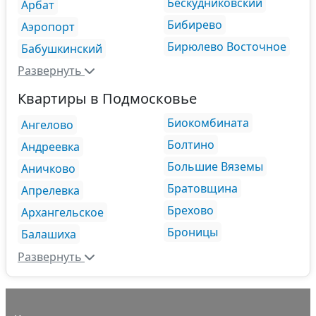
Бескудниковский
Арбат
Бибирево
Аэропорт
Бирюлево Восточное
Бабушкинский
Развернуть
Квартиры в Подмосковье
Биокомбината
Ангелово
Болтино
Андреевка
Большие Вяземы
Аничково
Братовщина
Апрелевка
Брехово
Архангельское
Броницы
Балашиха
Развернуть