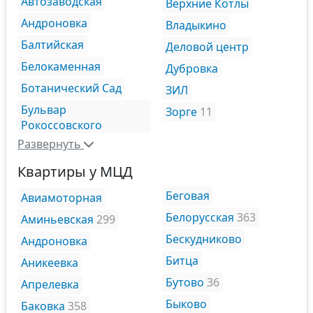
Автозаводская
Верхние Котлы
Андроновка
Владыкино
Балтийская
Деловой центр
Белокаменная
Дубровка
Ботанический Сад
ЗИЛ
Бульвар
Зорге
11
Рокоссовского
Развернуть
Квартиры у МЦД
Беговая
Авиамоторная
Белорусская
363
Аминьевская
299
Бескудниково
Андроновка
Битца
Аникеевка
Бутово
36
Апрелевка
Быково
Баковка
358