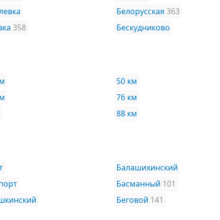
левка
Белорусская
363
вка
358
Бескудниково
км
50 км
км
76 км
м
88 км
т
Балашихинский
порт
Басманный
101
шкинский
Беговой
141