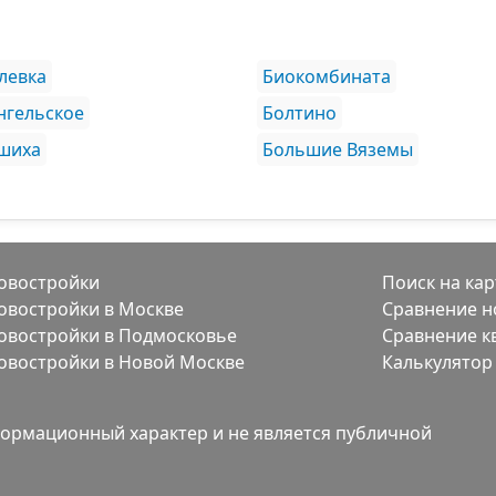
левка
Биокомбината
нгельское
Болтино
шиха
Большие Вяземы
овостройки
Поиск на кар
овостройки в Москве
Сравнение н
овостройки в Подмосковье
Сравнение к
овостройки в Новой Москве
Калькулятор
ормационный характер и не является публичной