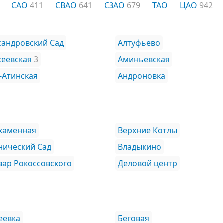
САО
411
СВАО
641
СЗАО
679
ТАО
ЦАО
942
сандровский Сад
Алтуфьево
сеевская
3
Аминьевская
-Атинская
Андроновка
каменная
Верхние Котлы
нический Сад
Владыкино
вар Рокоссовского
Деловой центр
еевка
Беговая