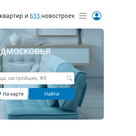
квартир и
633
новостроек
одмосковья
ица, застройщик, ЖК
На карте
Найти