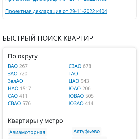
Проектная декларация от 29-11-2022 к404
БЫСТРЫЙ ПОИСК КВАРТИР
По округу
ВАО
267
СЗАО
678
ЗАО
720
ТАО
ЗелАО
ЦАО
943
НАО
1517
ЮАО
206
САО
411
ЮВАО
505
СВАО
576
ЮЗАО
414
Квартиры у метро
Алтуфьево
Авиамоторная