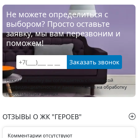
Не можете определиться с
выбором? Просто оставьте
заявку, мы вам перезвоним и
поможем!
Заказать звонок
Нажимая кнопку вы соглашаетесь с
политикой
конфиденциальности
и даете согласие на обработку
персональных данных.
ОТЗЫВЫ О
ЖК "ГЕРОЕВ"
Комментарии отсутствуют