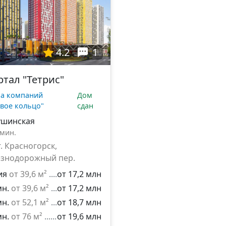
4.2
1
ртал "Тетрис"
па компаний
Дом
вое кольцо"
сдан
ушинская
 мин.
г. Красногорск,
знодорожный пер.
ия
от 39,6 м²
от 17,2 млн
мн.
от 39,6 м²
от 17,2 млн
мн.
от 52,1 м²
от 18,7 млн
мн.
от 76 м²
от 19,6 млн