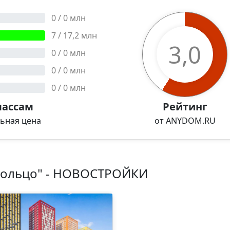
0
/
0
млн
7
/
17,2
млн
3,0
0
/
0
млн
0
/
0
млн
0
/
0
млн
лассам
Рейтинг
льная цена
от ANYDOM.RU
 кольцо" - НОВОСТРОЙКИ