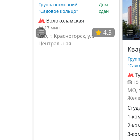
Группа компаний
Дом
"Садовое кольцо"
сдан
Волоколамская
17 мин.
4.3
МО, г. Красногорск, ул.
Центральная
Ква
Груп
"Садо
Т
15
МО, 
Желе
Студ
1-ко
2-ко
3-ко