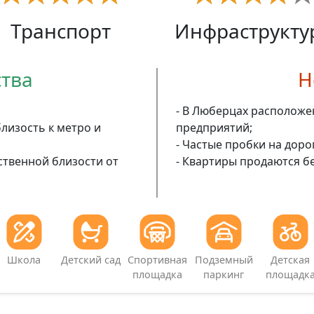
Транспорт
Инфраструкту
тва
Н
- В Люберцах располож
близость к метро и
предприятий;
- Частые пробки на доро
ственной близости от
- Квартиры продаются б
Школа
Детский сад
Спортивная
Подземный
Детская
площадка
паркинг
площадк