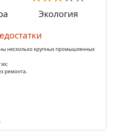
ра
Экология
едостатки
ены несколько крупных промышленных
гах;
ез ремонта.
а