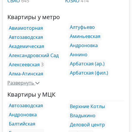
СВАО
645
ЮЗАО
414
Квартиры у метро
Алтуфьево
Авиамоторная
Аминьевская
Автозаводская
Андроновка
Академическая
Аннино
Александровский Сад
Арбатская (ар.)
Алексеевская
3
Арбатская (фил.)
Алма-Атинская
Развернуть
Квартиры у МЦК
Автозаводская
Верхние Котлы
Андроновка
Владыкино
Балтийская
Деловой центр