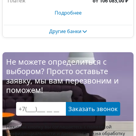
Платёж
от
106 085,00 ₽
Подробнее
Другие банки
Не можете определиться с
выбором? Просто оставьте
заявку, мы вам перезвоним и
поможем!
Заказать звонок
Нажимая кнопку вы соглашаетесь с
политикой
конфиденциальности
и даете согласие на обработку