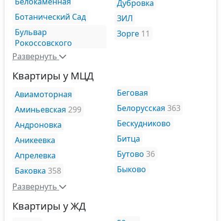
Белокаменная
Дубровка
Ботанический Сад
ЗИЛ
Бульвар
Зорге
11
Рокоссовского
Развернуть
Квартиры у МЦД
Беговая
Авиамоторная
Белорусская
363
Аминьевская
299
Бескудниково
Андроновка
Битца
Аникеевка
Бутово
36
Апрелевка
Быково
Баковка
358
Развернуть
Квартиры у ЖД