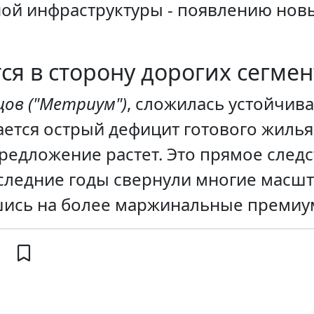
ой инфраструктуры - появлению новы
ся в сторону дорогих сегмен
цов ("Метриум")
, сложилась устойчив
тся острый дефицит готового жилья н
дложение растет. Это прямое следс
оследние годы свернули многие масш
ись на более маржинальные премиум