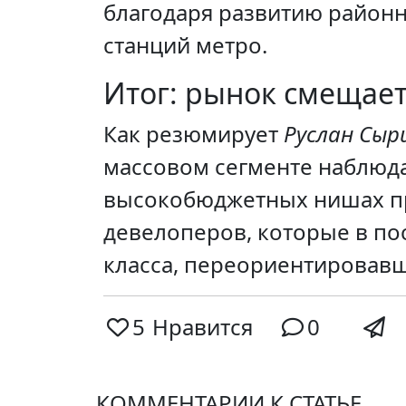
благодаря развитию районн
станций метро.
Итог: рынок смещает
Как резюмирует
Руслан Сыр
массовом сегменте наблюдае
высокобюджетных нишах пре
девелоперов, которые в п
класса, переориентировавш
5
Нравится
0
КОММЕНТАРИИ К СТАТЬЕ